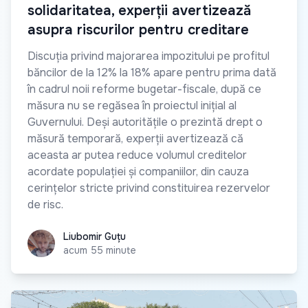
solidaritatea, experții avertizează
asupra riscurilor pentru creditare
Discuția privind majorarea impozitului pe profitul
băncilor de la 12% la 18% apare pentru prima dată
în cadrul noii reforme bugetar-fiscale, după ce
măsura nu se regăsea în proiectul inițial al
Guvernului. Deși autoritățile o prezintă drept o
măsură temporară, experții avertizează că
aceasta ar putea reduce volumul creditelor
acordate populației și companiilor, din cauza
cerințelor stricte privind constituirea rezervelor
de risc.
Liubomir Guțu
Liubomir Guțu
acum 55 minute