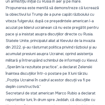
un armistițiu inițial cu Rusia în aer și pe mare.
Propunerea este menită să demonstreze că lucrează
la obiectivul lui Trump de a pune capăt războiului cu
viteza fulgerului, după ce președintele american
l-a
acuzat pe liderul ucrainean că nu este pregătit pentru
pace
și a insistat asupra discuțiilor directe cu Rusia.
Statele Unite, principalul aliat al Kievului de la invazia
din 2022, și-au răsturnat politica privind războiul și au
acumulat presiuni asupra Ucrainei,
oprind asistența
militară și întrerupând schimbul de informații cu Kievul
.
„Sperăm la rezultate practice”, a declarat Zelenski
înaintea discuțiilor într-o postare pe X luni târziu.
„Poziția Ucrainei în cadrul acestor discuții va fi pe
deplin constructivă.”
Secretarul de stat american Marco Rubio a declarat
reporterilor luni, în drum spre Jeddah, că discuțiile cu