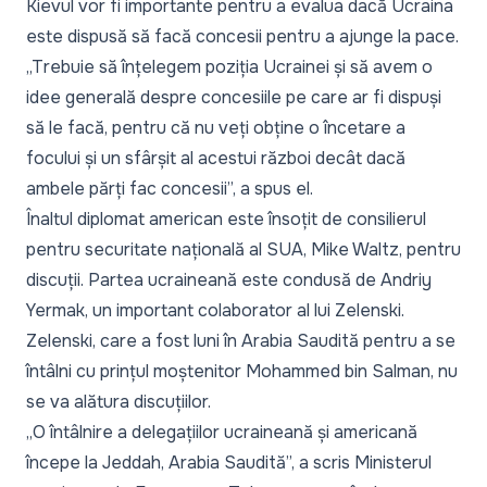
Kievul vor fi importante pentru a evalua dacă Ucraina
este dispusă să facă concesii pentru a ajunge la pace.
„Trebuie să înțelegem poziția Ucrainei și să avem o
idee generală despre concesiile pe care ar fi dispuși
să le facă, pentru că nu veți obține o încetare a
focului și un sfârșit al acestui război decât dacă
ambele părți fac concesii”, a spus el.
Înaltul diplomat american este însoțit de consilierul
pentru securitate națională al SUA, Mike Waltz, pentru
discuții. Partea ucraineană este condusă de Andriy
Yermak, un important colaborator al lui Zelenski.
Zelenski, care a fost luni în Arabia Saudită pentru a se
întâlni cu prințul moștenitor Mohammed bin Salman, nu
se va alătura discuțiilor.
„O întâlnire a delegațiilor ucraineană și americană
începe la Jeddah, Arabia Saudită”, a scris Ministerul