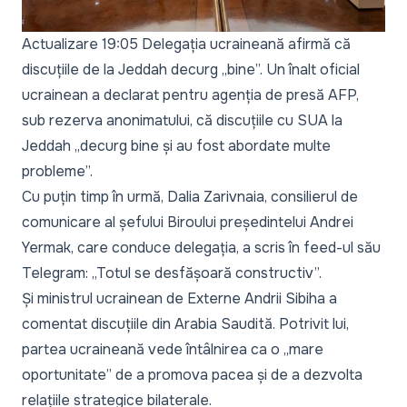
Actualizare 19:05 Delegația ucraineană afirmă că
discuțiile de la Jeddah decurg „bine”. Un înalt oficial
ucrainean a declarat pentru agenția de presă AFP,
sub rezerva anonimatului, că discuțiile cu SUA la
Jeddah „decurg bine și au fost abordate multe
probleme”.
Cu puțin timp în urmă, Dalia Zarivnaia, consilierul de
comunicare al șefului Biroului președintelui Andrei
Yermak, care conduce delegația, a scris în feed-ul său
Telegram: „Totul se desfășoară constructiv”.
Și ministrul ucrainean de Externe Andrii Sibiha a
comentat discuțiile din Arabia Saudită. Potrivit lui,
partea ucraineană vede întâlnirea ca o „mare
oportunitate” de a promova pacea și de a dezvolta
relațiile strategice bilaterale.