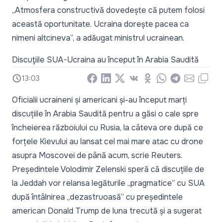
„Atmosfera constructivă dovedește că putem folosi
această oportunitate. Ucraina dorește pacea ca
nimeni altcineva”, a adăugat ministrul ucrainean.
Discuţiile SUA-Ucraina au început în Arabia Saudită
13:03
Facebook
LinkedIn
X
Vkontakte
Odnoklassniki
WhatsApp
Telegram
Email
Copy
Oficialii ucraineni și americani și-au început marți
discuțiile în Arabia Saudită pentru a găsi o cale spre
încheierea războiului cu Rusia, la câteva ore după ce
forțele Kievului au lansat
cel mai mare atac cu drone
asupra Moscovei
de până acum, scrie
Reuters
.
Președintele Volodimir Zelenski speră că discuțiile de
la Jeddah vor relansa legăturile „pragmatice” cu SUA
după întâlnirea „dezastruoasă”
cu președintele
american Donald Trump de luna trecută și a sugerat