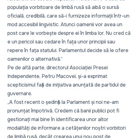
populația vorbitoare de limbă rusă să aibă o sursă
oficială, credibilă, care să-i furnizeze informații într-un
mod accesibil lingvistic. Atunci oamenii vor avea un
post care le vorbește despre ei în limba lor. Nu cred că
e un pericol sau cedare în fața unor principii sau
repere în fața statului. Parlamentul decide să le ofere
oamenilor o alternativă.”
Pe de altă parte, directorul Asociației Presei
Independente, Petru Macovei, și-a exprimat
scepticismul față de inițiativa anunțată de partidul de
guvernare.
„A fost recent o ședință la Parlament și noi ne-am
pronunțat împotrivă. Credem că banii publici pot fi
gestionați mai bine în identificarea unor altor
modalități de informare a cetățenilor noștri vorbitori
de limbă rusă, decât crearea unui nou post de