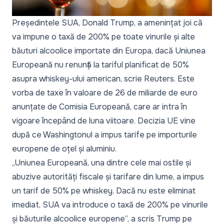
Președintele SUA, Donald Trump, a amenințat joi că
va impune o taxă de 200% pe toate vinurile și alte
băuturi alcoolice importate din Europa, dacă Uniunea
Europeană nu renunță la tariful planificat de 50%
asupra whiskey-ului american, scrie
Reuters.
Este
vorba de taxe în valoare de 26 de miliarde de euro
anunțate de Comisia Europeană, care ar intra în
vigoare începând de luna viitoare. Decizia UE vine
după ce Washingtonul a impus tarife pe importurile
europene de oțel și aluminiu.
„Uniunea Europeană, una dintre cele mai ostile și
abuzive autorități fiscale și tarifare din lume, a impus
un tarif de 50% pe whiskey. Dacă nu este eliminat
imediat, SUA va introduce o taxă de 200% pe vinurile
și băuturile alcoolice europene”,
a scris Trump pe