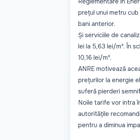
Reglementare în Ener
prețul unui metru cub d
bani anterior.
Și serviciile de canal
lei la 5,63 lei/m³. În
10,16 lei/m³.
ANRE motivează aceast
prețurilor la energie e
suferă pierderi semni
Noile tarife vor intra 
autoritățile recomand
pentru a diminua impac