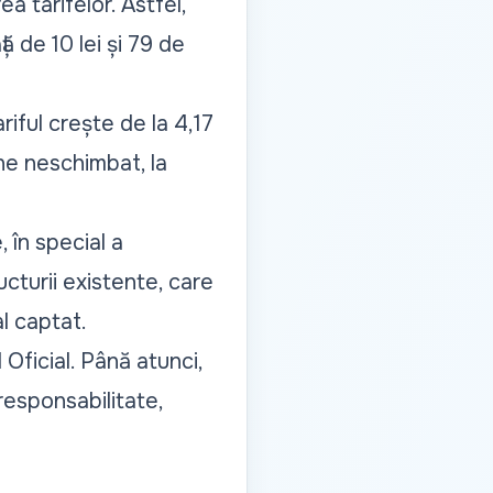
a tarifelor. Astfel,
ă de 10 lei și 79 de
riful crește de la 4,17
âne neschimbat, la
 în special a
ructurii existente, care
l captat.
 Oficial. Până atunci,
esponsabilitate,