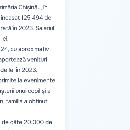
imăria Chișinău, în
a încasat 125.494 de
rată în 2023. Salariul
lei.
024, cu aproximativ
aportează venituri
de lei în 2023.
 primite la evenimente
terii unui copil și a
, familia a obținut
ani de câte 20.000 de