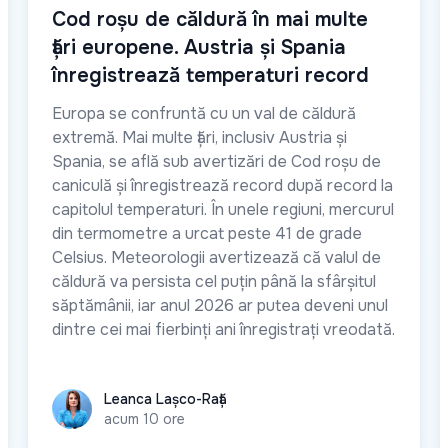
Cod roșu de căldură în mai multe
țări europene. Austria și Spania
înregistrează temperaturi record
Europa se confruntă cu un val de căldură
extremă. Mai multe țări, inclusiv Austria și
Spania, se află sub avertizări de Cod roșu de
caniculă și înregistrează record după record la
capitolul temperaturi. În unele regiuni, mercurul
din termometre a urcat peste 41 de grade
Celsius. Meteorologii avertizează că valul de
căldură va persista cel puțin până la sfârșitul
săptămânii, iar anul 2026 ar putea deveni unul
dintre cei mai fierbinți ani înregistrați vreodată.
Leanca Lașco-Rață
Leanca Lașco-Rață
acum 10 ore