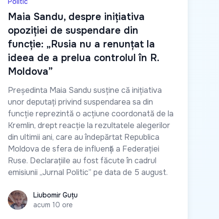
Politic
Maia Sandu, despre inițiativa
opoziției de suspendare din
funcție: „Rusia nu a renunțat la
ideea de a prelua controlul în R.
Moldova”
Președinta Maia Sandu susține că inițiativa
unor deputați privind suspendarea sa din
funcție reprezintă o acțiune coordonată de la
Kremlin, drept reacție la rezultatele alegerilor
din ultimii ani, care au îndepărtat Republica
Moldova de sfera de influență a Federației
Ruse. Declarațiile au fost făcute în cadrul
emisiunii „Jurnal Politic” pe data de 5 august.
Liubomir Guțu
Liubomir Guțu
acum 10 ore