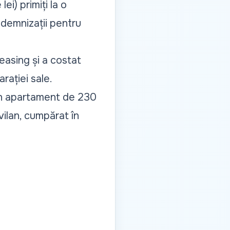
ei) primiți la o
ndemnizații pentru
leasing și a costat
rației sale.
 un apartament de 230
avilan, cumpărat în