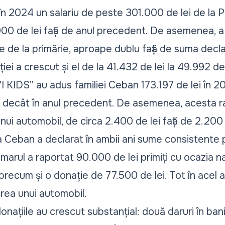
n 2024 un salariu de peste 301.000 de lei de la Pr
000 de lei față de anul precedent. De asemenea, 
e de la primărie, aproape dublu față de suma decla
ției a crescut și el de la 41.432 de lei la 49.992 de 
I KIDS” au adus familiei Ceban 173.197 de lei în 2
t decât în anul precedent. De asemenea, acesta r
i automobil, de circa 2.400 de lei față de 2.200 
lia Ceban a declarat în ambii ani sume consistente
imarul a raportat 90.000 de lei primiți cu ocazia naș
precum și o donație de 77.500 de lei. Tot în acel an
rea unui automobil.
donațiile au crescut substanțial: două daruri în b