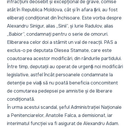
infracțiuni deosebit și excepțional de grave, comise
atât în Republica Moldova, cât și în afara țării, au fost
eliberați condiționat din închisoare. Este vorba despre
Alexandru Sinigur, alias „Sinii”, și Iurie Radulov, alias
„Babior”, condamnați pentru o serie de omoruri.
Eliberarea celor doi a stârnit un val de reacții.
PAS a
exclus-o pe deputata Olesea Stamate
, care este
coautoarea acestor modificări, din rândurile partidului.
Între timp, deputații au operat de urgență noi modificări
legislative, astfel încât persoanele condamnate la
detenție pe viață să nu poată beneficia concomitent
de comutarea pedepsei pe amnistie și de liberare
condiționată.
În urma acestui scandal,
șeful Administrației Naționale
a Penitenciarelor, Anatolie Falca, a demisionat
, iar
interimatul funcției va fi asigurat de Alexandru Adam.