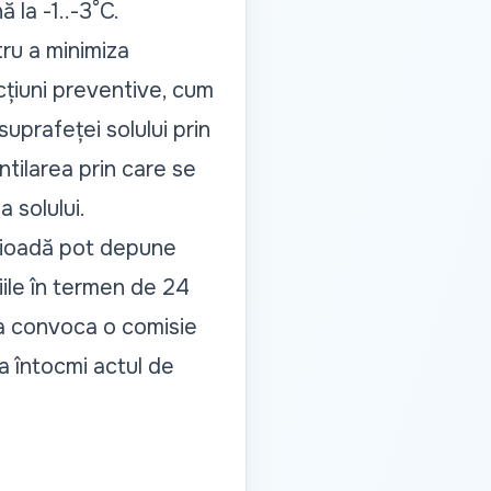
 la -1..-3°C.
ru a minimiza
cțiuni preventive, cum
suprafeței solului prin
ntilarea prin care se
 solului.
erioadă pot depune
iile în termen de 24
 va convoca o comisie
a întocmi actul de