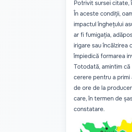
Potrivit sursei citate
În aceste condiții,
oam
impactul înghețului as
ar fi fumigația, adăpo
irigare sau încălzirea
împiedică formarea inv
Totodată, amintim că
cerere pentru a primi 
de ore de la producere
care, în termen de șas
constatare.