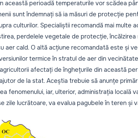
, în această perioadă temperaturile vor scădea până
enii sunt îndemnați să ia măsuri de protecție
pent
upra culturilor. Specialiștii recomandă mai multe a
stirea, perdelele vegetale de protecție, încălzirea 
 cu aer cald. O altă acțiune recomandată este și ve
ersiunilor termice în stratul de aer din vecinătatea
agricultorii afectați de înghețurile din această p
ajutor de la stat
. Aceștia trebuie să anunțe primăr
a fenomenului, iar, ulterior, administrația locală
e zile lucrătoare, va evalua pagubele în teren și v