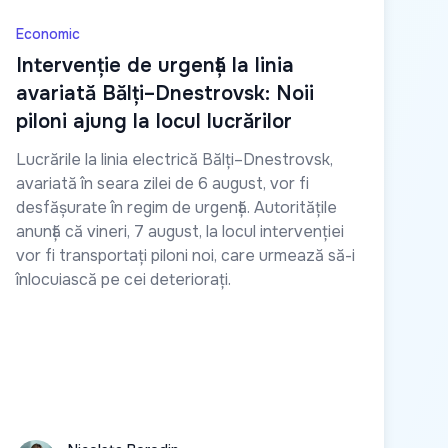
Economic
Intervenție de urgență la linia
avariată Bălți–Dnestrovsk: Noii
piloni ajung la locul lucrărilor
Lucrările la linia electrică Bălți–Dnestrovsk,
avariată în seara zilei de 6 august, vor fi
desfășurate în regim de urgență. Autoritățile
anunță că vineri, 7 august, la locul intervenției
vor fi transportați piloni noi, care urmează să-i
înlocuiască pe cei deteriorați.