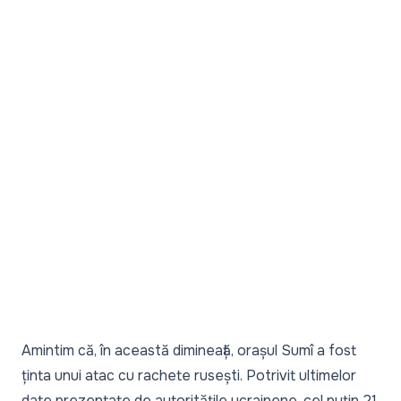
Amintim că, în această dimineață, orașul
Sumî a fost
ținta unui atac cu rachete rusești
. Potrivit ultimelor
date prezentate de autoritățile ucrainene, cel puțin 21