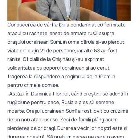
Conducerea de vârf a țării a condamnat cu fermitate
atacul cu rachete lansat de armata rusă asupra
orașului ucrainean Sumî, în urma căruia și-au pierdut
viața cel puțin 21 de persoane, iar alte 83 au fost
rănite. Oficialii de la Chișinău și-au exprimat
solidaritatea cu poporul ucrainean și au cerut
tragerea la răspundere a regimului de la Kremlin
pentru crimele comise.
„Astăzi, în Duminica Floriilor, când creștinii se adună în
rugăciune pentru pace, Rusia a ales să semene
moarte. Orașul ucrainean Sumî a fost lovit cu cruzime
de un nou atac rusesc. Zeci de familii plâng acum
pierderea celor dragi. Durerea vecinilor noștri este și
durerea noastră. Să prețuim pacea pe care o avem