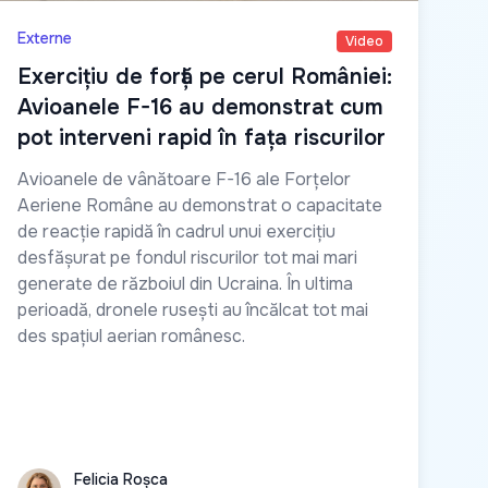
Externe
Video
Exercițiu de forță pe cerul României:
Avioanele F-16 au demonstrat cum
pot interveni rapid în fața riscurilor
Avioanele de vânătoare F-16 ale Forțelor
Aeriene Române au demonstrat o capacitate
de reacție rapidă în cadrul unui exercițiu
desfășurat pe fondul riscurilor tot mai mari
generate de războiul din Ucraina. În ultima
perioadă, dronele rusești au încălcat tot mai
des spațiul aerian românesc.
Felicia Roșca
Felicia Roșca