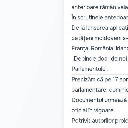
anterioare rămân valab
În scrutinele anterioa
De la lansarea aplicați
cetățeni moldoveni
s-
Franța, România, Irlan
„Depinde doar de noi 
Parlamentului.
Precizăm că pe 17 apr
parlamentare
: dumini
Documentul urmează să
oficial în vigoare.
Potrivit autorilor pro