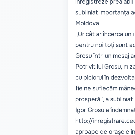
înregistreze prealabil
subliniat importanța ac
Moldova.
„Oricât ar încerca uni
pentru noi toți sunt ac
Grosu într-un mesaj ad
Potrivit lui Grosu, mi
cu piciorul în dezvolt
fie ne suflecăm mânec
prosperă”
, a subliniat 
Igor Grosu a îndemnat
http://inregistrare.c
aproape de orașele în 