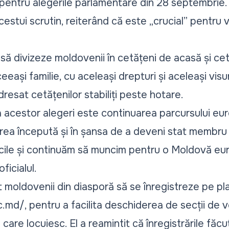
 pentru alegerile parlamentare din 28 septembrie. 
estui scrutin, reiterând că este „crucial” pentru vi
i să divizeze moldovenii în cetățeni de acasă și cet
eeași familie, cu aceleași drepturi și aceleași visur
resat cetățenilor stabiliți peste hotare.
za acestor alegeri este continuarea parcursului euro
area începută și în șansa de a deveni stat membru 
ile și continuăm să muncim pentru o Moldovă euro
oficialul.
 moldovenii din diasporă să se înregistreze pe pl
ec.md
/, pentru a facilita deschiderea de secții de 
care locuiesc. El a reamintit că înregistrările făcu