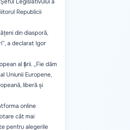
Șeful Legislativului a
itorul Republicii
ățeni din diasporă,
i”
, a declarat Igor
pean al țării.
„Fie dăm
al Uniunii Europene,
peană, liberă și
atforma online
votare cât mai
te pentru alegerile