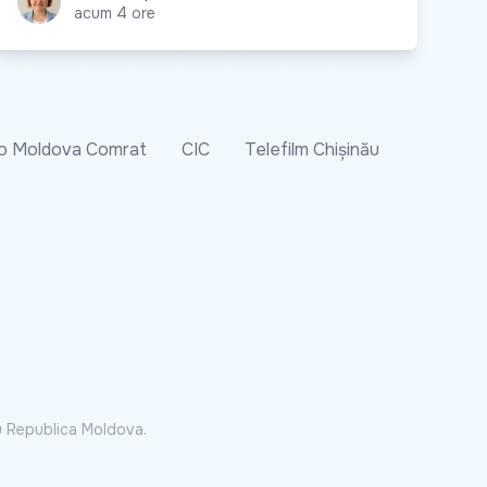
acum 4 ore
o Moldova Comrat
CIC
Telefilm Chișinău
cu Republica Moldova.