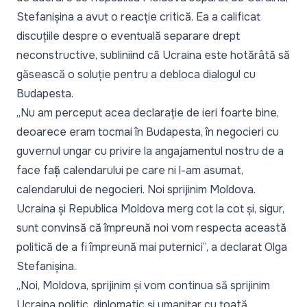
Stefanișina a avut o reacție critică. Ea a calificat
discuțiile despre o eventuală separare drept
neconstructive, subliniind că Ucraina este hotărâtă să
găsească o soluție pentru a debloca dialogul cu
Budapesta.
„
Nu am perceput acea declarație de ieri foarte bine,
deoarece eram tocmai în Budapesta, în negocieri cu
guvernul ungar cu privire la angajamentul nostru de a
face față calendarului pe care ni l-am asumat,
calendarului de negocieri. Noi sprijinim Moldova.
Ucraina și Republica Moldova merg cot la cot și, sigur,
sunt convinsă că împreună noi vom respecta această
politică de a fi împreună mai puternici
”, a declarat Olga
Stefanișina.
„
Noi, Moldova, sprijinim și vom continua să sprijinim
Ucraina politic, diplomatic și umanitar cu toată