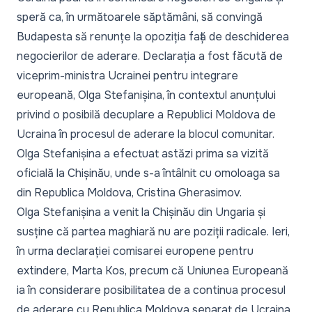
speră ca, în următoarele săptămâni, să convingă
Budapesta să renunțe la opoziția față de deschiderea
negocierilor de aderare. Declarația a fost făcută de
viceprim-ministra Ucrainei pentru integrare
europeană, Olga Stefanișina, în contextul anunțului
privind o posibilă decuplare a Republici Moldova de
Ucraina în procesul de aderare la blocul comunitar.
Olga Stefanișina a efectuat astăzi prima sa vizită
oficială la Chișinău, unde s-a întâlnit cu omoloaga sa
din Republica Moldova, Cristina Gherasimov.
Olga Stefanișina a venit la Chișinău din Ungaria și
susține că partea maghiară nu are poziții radicale. Ieri,
în urma declarației comisarei europene pentru
extindere, Marta Kos, precum că Uniunea Europeană
ia în considerare posibilitatea de a continua procesul
de aderare cu Republica Moldova separat de Ucraina,