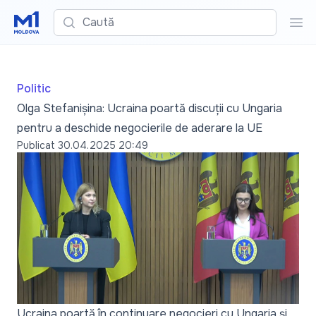
Caută
Cau
Politic
Olga Stefanișina: Ucraina poartă discuții cu Ungaria
pentru a deschide negocierile de aderare la UE
Publicat
30.04.2025 20:49
Ucraina poartă în continuare negocieri cu Ungaria și