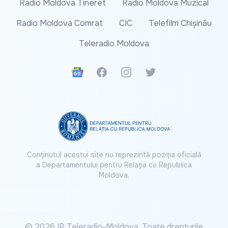
Radio Moldova Tineret
Radio Moldova Muzical
Radio Moldova Comrat
CIC
Telefilm Chișinău
Teleradio Moldova
Google News
Facebook
Instagram
Twitter
Conținutul acestui site nu reprezintă poziția oficială
a Departamentului pentru Relația cu Republica
Moldova.
© 2026 IP Teleradio-Moldova. Toate drepturile