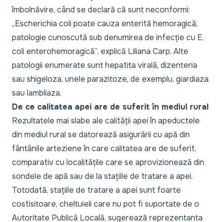
îmbolnăvire, când se declară că sunt neconformi:
„Escherichia coli poate cauza enterită hemoragică,
patologie cunoscută sub denumirea de infecție cu E.
coli enterohemoragică”, explică Liliana Carp. Alte
patologii enumerate sunt hepatita virală, dizenteria
sau shigeloza, unele parazitoze, de exemplu, giardiaza
sau lambliaza.
De ce calitatea apei are de suferit în mediul rural
Rezultatele mai slabe ale calității apei în apeductele
din mediul rural se datorează asigurării cu apă din
fântânile arteziene în care calitatea are de suferit,
comparativ cu localitățile care se aprovizionează din
sondele de apă sau de la stațiile de tratare a apei.
Totodată, stațiile de tratare a apei sunt foarte
costisitoare, cheltuieli care nu pot fi suportate de o
Autoritate Publică Locală, sugerează reprezentanta