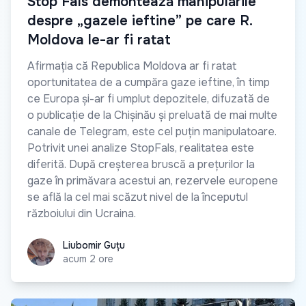
Stop Fals demontează manipulările
despre „gazele ieftine” pe care R.
Moldova le-ar fi ratat
Afirmația că Republica Moldova ar fi ratat
oportunitatea de a cumpăra gaze ieftine, în timp
ce Europa și-ar fi umplut depozitele, difuzată de
o publicație de la Chișinău și preluată de mai multe
canale de Telegram, este cel puțin manipulatoare.
Potrivit unei analize StopFals, realitatea este
diferită. După creșterea bruscă a prețurilor la
gaze în primăvara acestui an, rezervele europene
se află la cel mai scăzut nivel de la începutul
războiului din Ucraina.
Liubomir Guțu
Liubomir Guțu
acum 2 ore