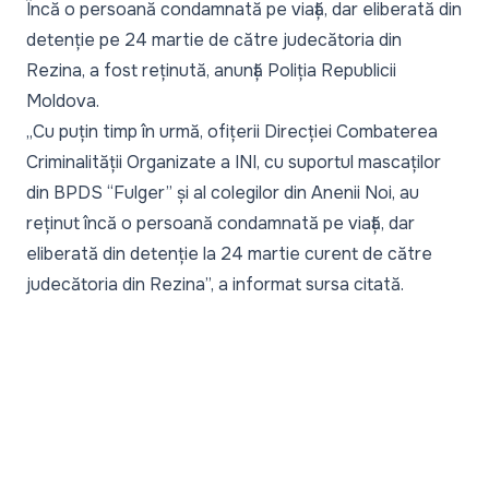
Încă o persoană condamnată pe viață, dar eliberată din
detenție pe 24 martie de către judecătoria din
Rezina, a fost reținută, anunță Poliția Republicii
Moldova.
„
Cu puțin timp în urmă, ofițerii Direcției Combaterea
Criminalității Organizate a INI, cu suportul mascaților
din BPDS “Fulger” și al colegilor din Anenii Noi, au
reținut încă o persoană condamnată pe viață, dar
eliberată din detenție la 24 martie curent de către
judecătoria din Rezina
”, a informat sursa citată.