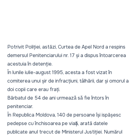
Potrivit Poliției, astăzi, Curtea de Apel Nord a respins
demersul Penitenciarului nr. 17 și a dispus întoarcerea
acestuia în detenție.
În lunile iulie-august 1995, acesta a fost vizat în
comiterea unui șir de infracțiuni, tâlhării, dar și omorul a
doi copii care erau frați.
Bărbatul de 54 de ani urmeazǎ sǎ fie întors în
penitenciar.
În Republica Moldova,
140 de persoane își ispășesc
pedepse cu închisoarea pe viață
, arată datele
publicate anul trecut de Ministerul Justiției. Numărul