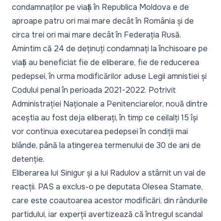
condamnaților pe viață în Republica Moldova e de
aproape patru ori mai mare decât în România și de
circa trei ori mai mare decât în Federația Rusă.
Amintim că 24 de deținuți condamnați la închisoare pe
viață au beneficiat fie de eliberare, fie de reducerea
pedepsei, în urma modificărilor aduse Legii amnistiei și
Codului penal în perioada 2021-2022. Potrivit
Administrației Naționale a Penitenciarelor, nouă dintre
aceștia au fost deja eliberați, în timp ce ceilalți 15 își
vor continua executarea pedepsei în condiții mai
blânde, până la atingerea termenului de 30 de ani de
detenție.
Eliberarea lui
Sinigur
și a lui
Radulov
a stârnit un val de
reacții. PAS a exclus-o pe deputata Olesea Stamate,
care este coautoarea acestor modificări, din rândurile
partidului, iar experții avertizează că întregul scandal