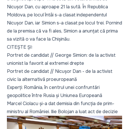
Nicușor Dan, cu aproape 21 la sută. În Republica
Moldova,
pe locul întâi
s-a clasat independentul
Nicușor Dan, iar Simion s-a clasat pe locul trei. Pornind
de la premisa că va fi ales, Simion a anunțat că prima
sa vizită o va face la Chișinău.
CITEȘTE ȘI:
Portret de candidat // George Simion: de la activist
unionist la favorit al extremei drepte
Portret de candidat // Nicușor Dan - de la activist
civic la alternativă proeuropeană
Experți: România, în centrul unei confruntări
geopolitice între Rusia și Uniunea Europeană
Marcel Ciolacu și-a dat demisia din funcția de prim-
ministru al României. Ilie Bolojan a luat act de decizie