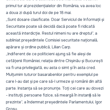
primul tur al prezidențialelor din România, va avea loc
a doua zi după turul doi de pe 18 mai.
„
Sunt dosare clasificate. Doar Serviciul de Informații și
Securitate poate să decidă dacă poate fi ridicată
această interdicție. Restul nimeni nu are dreptul
”, a
subliniat președintele Comisiei securitate națională,
apărare și ordine publică, Lilian Carp.
„
Indiferent de ce politicieni ajung să fie aleși de
cetățenii României, relația dintre Chișinău și București
va fi una privilegiată, eu asta o simt și în asta cred.
Mulțumim tuturor basarabenilor pentru exemplul pe
care l-au dat și pe care să-l urmeze și românii din altă
parte. Instanța să se pronunțe. Toți cei care au dovezi
- instituții, persoane fizice, să meargă în instanță să le
prezinte
”, a îndemnat președintele Parlamentului, Igor
Grosu.