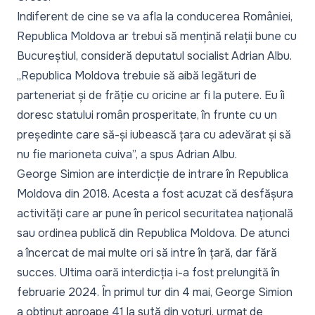
Indiferent de cine se va afla la conducerea României,
Republica Moldova ar trebui să mențină relații bune cu
Bucureștiul, consideră deputatul socialist Adrian Albu.
„
Republica Moldova trebuie să aibă legături de
parteneriat și de frăție cu oricine ar fi la putere. Eu îi
doresc statului român prosperitate, în frunte cu un
președinte care să-și iubească țara cu adevărat și să
nu fie marioneta cuiva
”, a spus Adrian Albu.
George Simion are interdicție de intrare în Republica
Moldova din 2018. Acesta a fost acuzat că desfășura
activități care ar pune în pericol securitatea națională
sau ordinea publică din Republica Moldova. De atunci
a încercat de mai multe ori să intre în țară, dar fără
succes. Ultima oară interdicția i-a fost prelungită în
februarie 2024.
În primul tur din 4 mai
, George Simion
a obținut aproape 41 la sută din voturi, urmat de