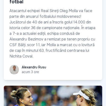
fotbal
Atacantul echipei Real Sireți Oleg Molla va face
parte din anuarul fotbalului moldovenesc!
Jucătorul de 40 de ani a înscris golul 14.000 din
istoria celor 36 de campionate naționale. În etapa
a 7-a a actualei ediții, echipa condusă de
Alexandru Bezimov a remizat pe teren propriu cu
CSF Bălți, scor 1:1, iar Molla a marcat cu o lovitură
de cap în minutul 63, fructificând centrarea lui
Nichita Coval.
Alexandru Rusu
Alexandru Rusu
acum 3 ore