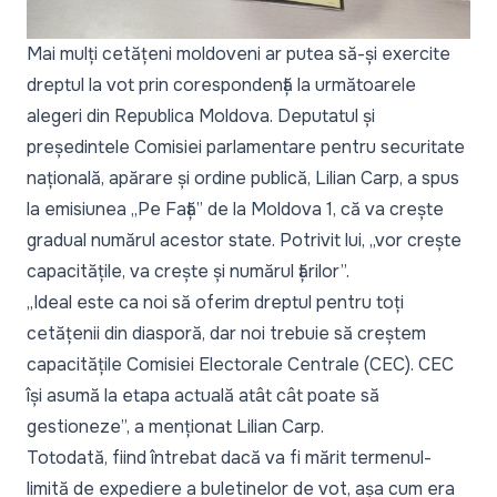
Mai mulți cetățeni moldoveni ar putea să-și exercite
dreptul la vot prin corespondență la următoarele
alegeri din Republica Moldova. Deputatul și
președintele Comisiei parlamentare pentru securitate
națională, apărare și ordine publică, Lilian Carp, a spus
la
emisiunea „Pe Față” de la Moldova 1
, că va crește
gradual numărul acestor state. Potrivit lui, „vor crește
capacitățile, va crește și numărul țărilor”.
„
Ideal este ca noi să oferim dreptul pentru toți
cetățenii din diasporă, dar noi trebuie să creștem
capacitățile Comisiei Electorale Centrale (CEC). CEC
își asumă la etapa actuală atât cât poate să
gestioneze
”, a menționat Lilian Carp.
Totodată, fiind întrebat dacă va fi mărit termenul-
limită de expediere a buletinelor de vot, așa cum era