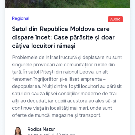
Regional
Audio
Satul din Republica Moldova care
dispare încet: Case părăsite și doar
câțiva locuitori rămași
Problemele de infrastructură și deplasare nu sunt
singurele provocări ale comunităților rurale din
țară. În satul Pitești din raionul Leova, un alt
fenomen îngrijorător și-a lăsat amprenta –
depopularea. Mulți dintre foștii locuitori au părăsit
satul din cauza lipsei condițiilor moderne de trai,
alții au decedat, iar copiii acestora au ales să-și
continue viața în localități mai mari, unde sunt
oferte de muncă, magazine și transport.
Rodica Mazur
Rodica Mazur