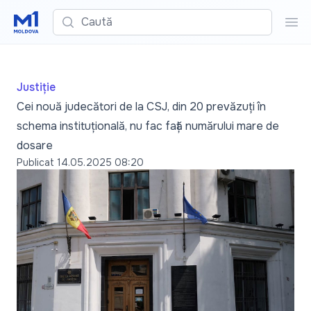
Caută
Cau
Justiție
Cei nouă judecători de la CSJ, din 20 prevăzuți în
schema instituțională, nu fac față numărului mare de
dosare
Publicat
14.05.2025 08:20