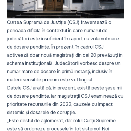
Curtea Supremă de Justiție (CSJ) traversează o
perioadă dificilă în contextul în care numărul de
judecători este insuficient în raport cu volumul mare
de dosare pendinte. În prezent, în cadrul CSJ
activează doar nouă magistrați din cei 20 prevăzuți în
schema instituțională. Judecătorii vorbesc despre un
număr mare de dosare în primă instanță, inclusiv în
materii sensibile precum este vetting-ul.
Datele CSJ arată că, în prezent, există peste șase mii
de dosare pendinte, iar magistrații CSJ examinează cu
prioritate recursurile din 2022, cauzele cu impact
sistemic și dosarele de corupție.
„
Este destul de aglomerat, dar rolul Curții Supreme
este să ordoneze procesele în tot sistemul. Noi