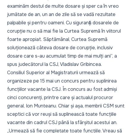
examinăm destul de multe dosare și sper ca în vreo
jumătate de an, un an de zile să se vadă rezultate
palpabile și pentru oameni. Cu siguranță dosarele de
corupție nu o să mai fie la Curtea Supremă în viitorul
foarte apropiat. Săptămânal, Curtea Supremă
soluționează câteva dosare de corupție, inclusiv
dosare care s-au acumulat timp de mai mulți ani
”, a
spus judecătorul la CSJ, Vladislav Gribincea.
Consiliul Superior al Magistraturii urmează să
organizeze pe 15 mai un concurs pentru suplinirea
funcțiilor vacante la CSJ. În concurs au fost admiși
cinci concurenți, printre care și actualul procuror
general, Ion Munteanu. Chiar și așa, membrii CSM sunt
sceptici că vor reuși să suplinească toate funcțiile
vacante din cadrul CSJ până la sfârșitul acestui an.
„Urmează să fie completate toate funcțiile. Vreau să