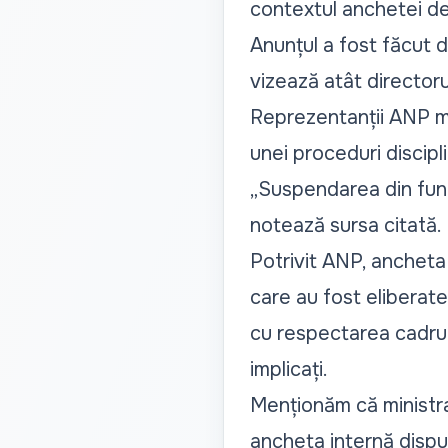
contextul anchetei de s
Anunțul a fost făcut 
vizează atât directorul
Reprezentanții ANP m
unei proceduri discip
„Suspendarea din funcț
notează sursa citată.
Potrivit ANP, ancheta 
care au fost eliberat
cu respectarea cadrulu
implicați.
Menționăm că ministra 
ancheta internă dispus