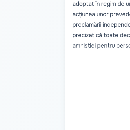
adoptat în regim de urg
acțiunea unor prevede
proclamării independe
precizat că toate deci
amnistiei pentru perso