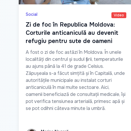
Social
Video
Zi de foc în Republica Moldova:
Corturile anticaniculă au devenit
refugiu pentru sute de oameni
A fost o zi de foc astăzi în Moldova. În unele
localități din centrul și sudul țării, temperaturile
au ajuns până la 41 de grade Celsius.
Zăpușeala s-a făcut simțită și în Capitală, unde
autoritățile municipale au instalat corturi
anticaniculă în mai multe sectoare. Aici,
oamenii beneficiază de consultații medicale, își
pot verifica tensiunea arterială, primesc apă și
se pot odihni câteva minute la umbră.