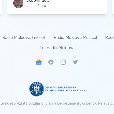
Liubomir Guțu
Liubomir Guțu
acum 11 ore
Radio Moldova Tineret
Radio Moldova Muzical
Radi
Teleradio Moldova
Google News
Facebook
Instagram
Twitter
ite nu reprezintă poziția oficială a Departamentului pentru Relația 