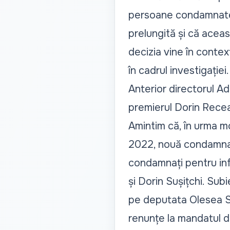
persoane condamnate pe
prelungită
și că aceas
decizia vine în conte
în cadrul investigației.
Anterior directorul Ad
premierul Dorin Rece
Amintim că, în urma mo
2022, nouă condamnați p
condamnați pentru infr
și Dorin Sușițchi. Sub
pe deputata Olesea 
renunțe la mandatul d