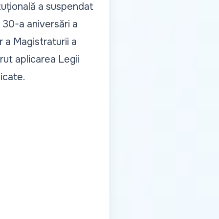
uțională a suspendat
a 30-a aniversări a
r a Magistraturii
a
rut aplicarea Legii
icate.