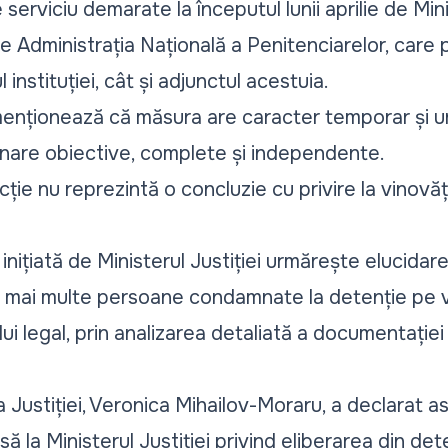
erviciu demarate la începutul lunii aprilie de Minis
de Administrația Națională a Penitenciarelor, care
 instituției, cât și adjunctul acestuia.
enționează că măsura are caracter temporar și u
linare obiective, complete și independente.
ie nu reprezintă o concluzie cu privire la vinovăția
inițiată de Ministerul Justiției urmărește elucidar
e mai multe persoane condamnate la detenție pe vi
i legal, prin analizarea detaliată a documentației 
Justiției, Veronica Mihailov-Moraru, a declarat a
ă la Ministerul Justiției privind eliberarea din det