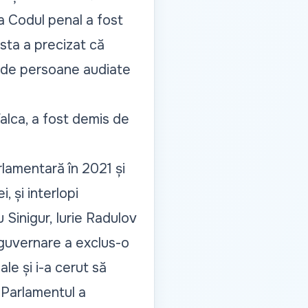
la Codul penal a fost
sta a precizat că
t de persoane audiate
Falca, a fost demis de
rlamentară în 2021 și
, și interlopi
 Sinigur, Iurie Radulov
 guvernare a exclus-o
le și i-a cerut să
[Parlamentul a