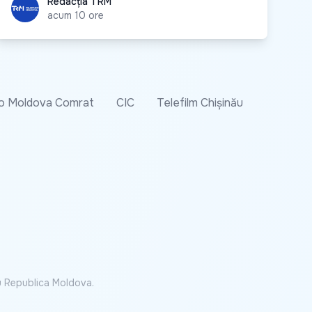
Redacția TRM
Redacția TRM
acum 10 ore
o Moldova Comrat
CIC
Telefilm Chișinău
cu Republica Moldova.