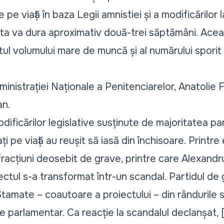
 viață în baza Legii amnistiei și a modificărilor 
ta va dura aproximativ două-trei săptămâni. Acea
xtul volumului mare de muncă și al numărului spori
ministrației Naționale a Penitenciarelor, Anatolie 
an.
dificărilor legislative susținute de majoritatea pa
e viață au reușit să iasă din închisoare. Printre ei
acțiuni deosebit de grave, printre care Alexandru
iectul s-a transformat într-un scandal.
Partidul de
Stamate
– coautoare a proiectului – din rândurile sa
e parlamentar. Ca reacție la scandalul declanșat, 