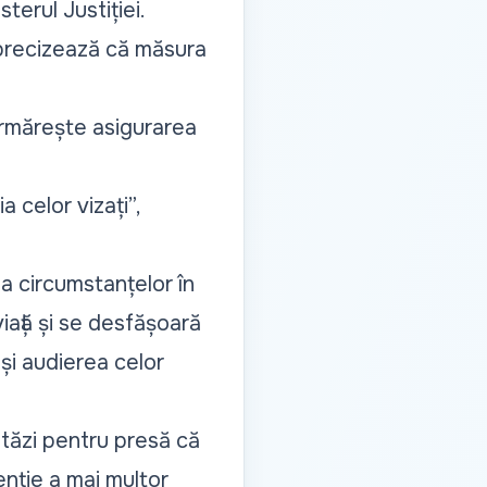
terul Justiției.
 precizează că măsura
rmărește asigurarea
 celor vizați”,
ea circumstanțelor în
ață și se desfășoară
și audierea celor
stăzi pentru presă că
enție a mai multor