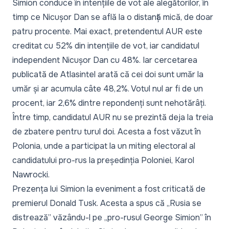
Simion conduce în intențiile de vot ale alegătorilor, în
timp ce Nicușor Dan se află la o distanță mică, de doar
patru procente. Mai exact, pretendentul AUR este
creditat cu 52% din intențiile de vot, iar candidatul
independent Nicușor Dan cu 48%. Iar cercetarea
publicată de Atlasintel arată că cei doi sunt umăr la
umăr și ar acumula câte 48,2%. Votul nul ar fi de un
procent, iar 2,6% dintre repondenți sunt nehotărâți.
Între timp, candidatul AUR nu se prezintă deja la treia
de zbatere pentru turul doi. Acesta a fost văzut în
Polonia, unde a participat la un miting electoral al
candidatului pro-rus la președinția Poloniei, Karol
Nawrocki.
Prezența lui Simion la eveniment a fost criticată de
premierul Donald Tusk. Acesta a spus că „
Rusia se
distrează
” văzându-l pe „
pro-rusul George Simion
” în