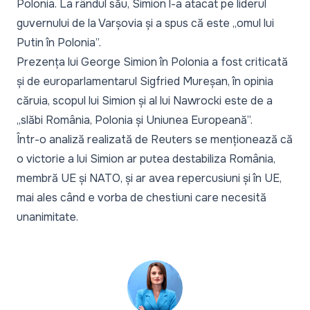
Polonia. La rândul său, Simion l-a atacat pe liderul
guvernului de la Varșovia și a spus că este „
omul lui
Putin în Polonia
”.
Prezența lui George Simion în Polonia a fost criticată
și de europarlamentarul Sigfried Mureșan, în opinia
căruia, scopul lui Simion și al lui Nawrocki este de a
„
slăbi România, Polonia și Uniunea Europeană
”.
Într-o analiză realizată de Reuters se menționează că
o victorie a lui Simion ar putea destabiliza România,
membră UE și NATO, și ar avea repercusiuni și în UE,
mai ales când e vorba de chestiuni care necesită
unanimitate.