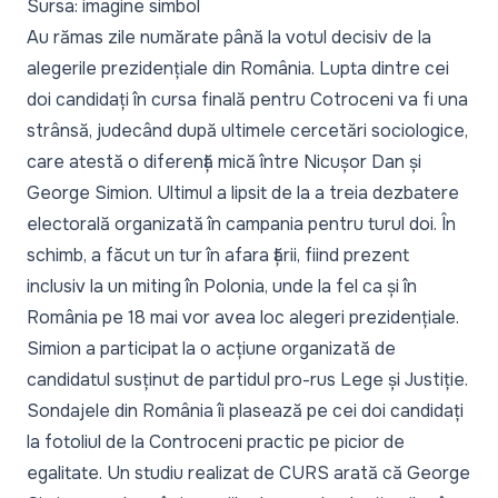
Sursa: imagine simbol
Au rămas zile numărate până la votul decisiv de la
alegerile prezidențiale din România. Lupta dintre cei
doi candidați în cursa finală pentru Cotroceni va fi una
strânsă, judecând după ultimele cercetări sociologice,
care atestă o diferență mică între Nicușor Dan și
George Simion. Ultimul a lipsit de la a treia dezbatere
electorală organizată în campania pentru turul doi. În
schimb, a făcut un tur în afara țării, fiind prezent
inclusiv la un miting în Polonia, unde la fel ca și în
România pe 18 mai vor avea loc alegeri prezidențiale.
Simion a participat la o acțiune organizată de
candidatul susținut de partidul pro-rus Lege și Justiție.
Sondajele din România îi plasează pe cei doi candidați
la fotoliul de la Controceni practic pe picior de
egalitate. Un studiu realizat de CURS arată că George