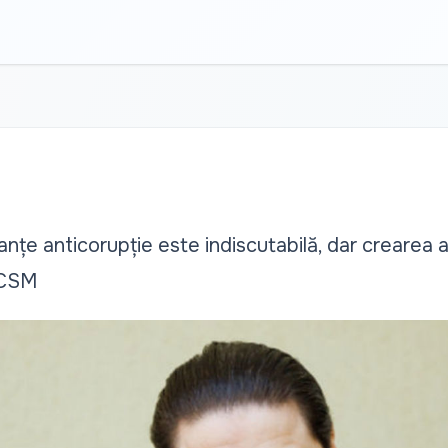
nțe anticorupție este indiscutabilă, dar crearea 
 CSM