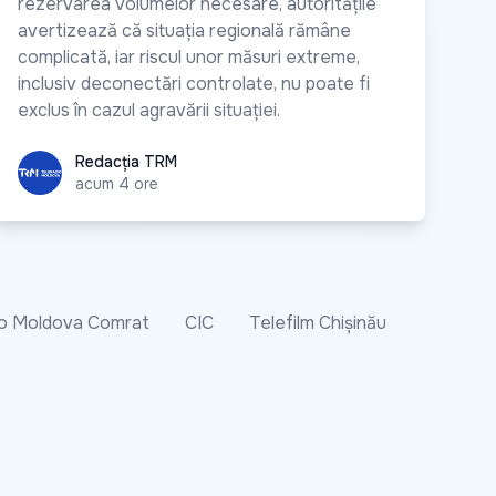
rezervarea volumelor necesare, autoritățile
avertizează că situația regională rămâne
complicată, iar riscul unor măsuri extreme,
inclusiv deconectări controlate, nu poate fi
exclus în cazul agravării situației.
Redacția TRM
Redacția TRM
acum 4 ore
o Moldova Comrat
CIC
Telefilm Chișinău