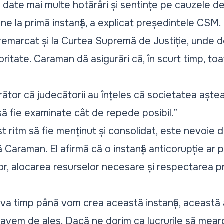
date mai multe hotărâri și sentințe pe cauzele de 
e la primă instanță
, a explicat președintele CSM.
remarcat și la Curtea Supremă de Justiție, unde 
ritate. Caraman dă asigurări că, în scurt timp, to
ător că judecătorii au înțeles că societatea aștea
să fie examinate cât de repede posibil.”
t ritm să fie menținut și consolidat, este nevoie d
ră Caraman. El afirmă că o instanță anticorupție ar 
or, alocarea resurselor necesare și respectarea pri
eva timp până vom crea această instanță, această 
 avem de ales. Dacă ne dorim ca lucrurile să mear