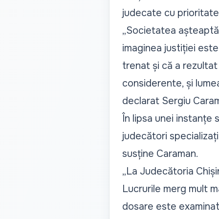
judecate cu prioritate 
„Societatea așteaptă 
imaginea justiției es
trenat și că a rezultat
considerente, și lum
declarat Sergiu Caram
În lipsa unei instanțe
judecători specializaț
susține Caraman.
„La Judecătoria Chiși
Lucrurile merg mult m
dosare este examinată