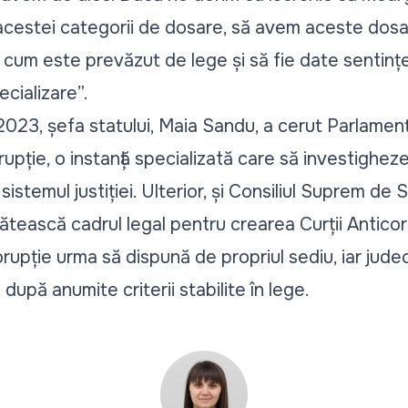
acestei categorii de dosare, să avem aceste dosa
cum este prevăzut de lege și să fie date sentințe
cializare
”.
2023, șefa statului, Maia Sandu, a cerut Parlament
pție, o instanță specializată care să investigheze
sistemul justiției. Ulterior, și Consiliul Suprem de
tească cadrul legal pentru crearea Curții Anticoru
rupție urma să dispună de propriul sediu, iar judecă
, după anumite criterii stabilite în lege.