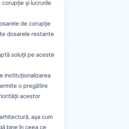
corupție și lucrurile
dosarele de corupție
ate dosarele restante
ptă soluții pe aceste
e instituționalizarea
permite o pregătire
orității acestor
arhitectură, așa cum
gă bine în ceea ce