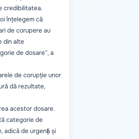
e credibilitatea.
oi înțelegem că
ari de corupere au
e din alte
egorie de dosare”
, a
arele de corupție unor
ură dă rezultate,
area acestor dosare.
tă categorie de
 adică de urgență și