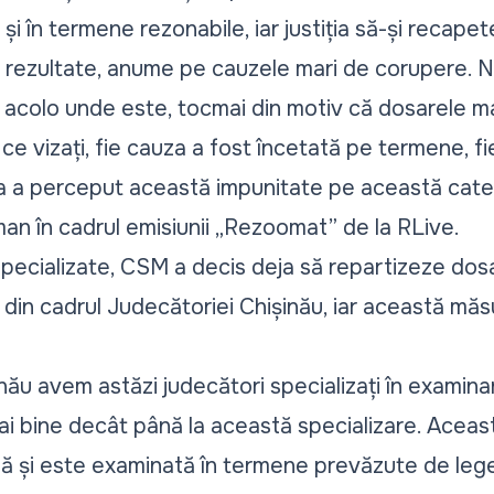
și în termene rezonabile, iar justiția să-și recapet
rezultate, anume pe cauzele mari de corupere. N
te acolo unde este, tocmai din motiv că dosarele m
 ce vizați, fie cauza a fost încetată pe termene, fi
ea a perceput această impunitate pe această cat
an în cadrul emisiunii „Rezoomat” de la RLive.
 specializate, CSM a decis deja să repartizeze dos
i din cadrul Judecătoriei Chișinău, iar această măs
nău avem astăzi judecători specializați în examin
ai bine decât până la această specializare. Aceas
 și este examinată în termene prevăzute de lege,