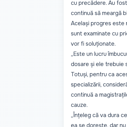
cu precădere. Au fost 
continuă să meargă bin
Același progres este 
sunt examinate cu prio
vor fi soluționate.
„Este un lucru îmbucur
dosare și ele trebuie 
Totuși, pentru ca aces
specializării, conside
continuă a magistrațil
cauze.
„Înțeleg că va dura c
ea se dorește, dar nu