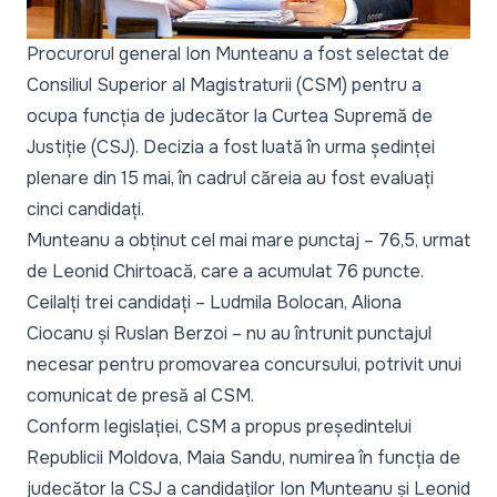
Procurorul general Ion Munteanu a fost selectat de
Consiliul Superior al Magistraturii (CSM) pentru a
ocupa funcția de judecător la Curtea Supremă de
Justiție (CSJ). Decizia a fost luată în urma ședinței
plenare din 15 mai, în cadrul căreia au fost evaluați
cinci candidați.
Munteanu a obținut cel mai mare punctaj – 76,5, urmat
de Leonid Chirtoacă, care a acumulat 76 puncte.
Ceilalți trei candidați – Ludmila Bolocan, Aliona
Ciocanu și Ruslan Berzoi – nu au întrunit punctajul
necesar pentru promovarea concursului, potrivit unui
comunicat de presă al CSM.
Conform legislației, CSM a propus președintelui
Republicii Moldova, Maia Sandu, numirea în funcția de
judecător la CSJ a candidaților Ion Munteanu și Leonid