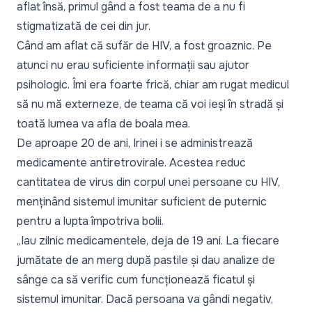
aflat însă, primul gând a fost teama de a nu fi
stigmatizată de cei din jur.
Când am aflat că sufăr de HIV, a fost groaznic. Pe
atunci nu erau suficiente informații sau ajutor
psihologic. Îmi era foarte frică, chiar am rugat medicul
să nu mă externeze, de teama că voi ieși în stradă și
toată lumea va afla de boala mea.
De aproape 20 de ani, Irinei i se administrează
medicamente antiretrovirale. Acestea reduc
cantitatea de virus din corpul unei persoane cu HIV,
menținând sistemul imunitar suficient de puternic
pentru a lupta împotriva bolii.
„
Iau zilnic medicamentele, deja de 19 ani. La fiecare
jumătate de an merg după pastile și dau analize de
sânge ca să verific cum funcționează ficatul și
sistemul imunitar. Dacă persoana va gândi negativ,