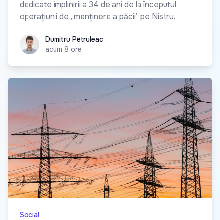
dedicate împlinirii a 34 de ani de la începutul
operațiunii de „menținere a păcii” pe Nistru.
Dumitru Petruleac
Dumitru Petruleac
acum 8 ore
Social