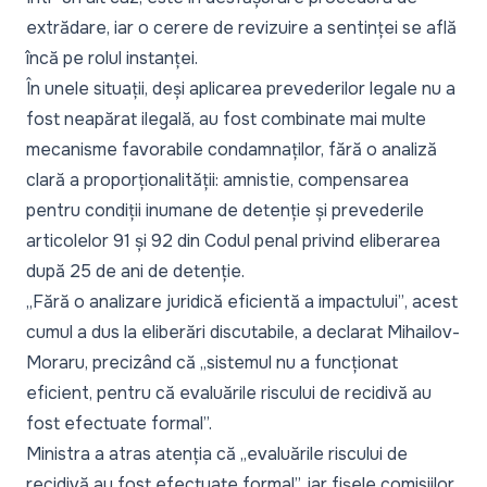
extrădare, iar o cerere de revizuire a sentinței se află
încă pe rolul instanței.
În unele situații, deși aplicarea prevederilor legale nu a
fost neapărat ilegală, au fost combinate mai multe
mecanisme favorabile condamnaților, fără o analiză
clară a proporționalității: amnistie, compensarea
pentru condiții inumane de detenție și prevederile
articolelor 91 și 92 din Codul penal privind eliberarea
după 25 de ani de detenție.
„Fără o analizare juridică eficientă a impactului”
, acest
cumul a dus la eliberări discutabile, a declarat Mihailov-
Moraru, precizând că
„sistemul nu a funcționat
eficient, pentru că evaluările riscului de recidivă au
fost efectuate formal”.
Ministra a atras atenția că
„evaluările riscului de
recidivă au fost efectuate formal”,
iar fișele comisiilor