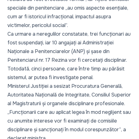
speciale din penitenciare
„au omis aspecte esențiale,
cum ar fi istoricul infracțional, impactul asupra
victimelor, pericolul social”.
Ca urmare a neregulilor constatate, trei funcționari au
fost suspendați, iar 10 angajați ai Administrației
Naționale a Penitenciarelor (ANP) și șase din
Penitenciarul nr. 17 Rezina vor fi cercetați disciplinar.
Totodată, cinci persoane, care între timp au părăsit
sistemul, ar putea fi investigate penal.
Ministerul Justiției a sesizat Procuratura Generală,
Autoritatea Națională de Integritate, Consiliul Superior
al Magistraturii și organele disciplinare profesionale.
„Funcționarii care au aplicat legea în mod neglijent sau
cu anumite interese vor fi examinați de comisiile
disciplinare și sancționați în modul corespunzător”
, a
declarat ministra.