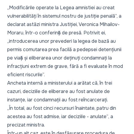
„Modificările operate la Legea amnistiei au creat
vulnerabilități în sistemul nostru de justiție penală”,
a
declarat astăzi ministra Justiției, Veronica Mihailov-
Moraru, într-o conferință de presă. Potrivit ei,
„introducerea unor prevederi la legea de bază au
permis comutarea prea facilă a pedepsei detențiunii
pe viață și eliberarea unor deținuți condamnați la
infracțiuni extrem de grave, fără a fi evaluate în mod
eficient riscurile”.
Ancheta internă a ministerului a arătat că, în trei
cazuri, deciziile de eliberare au fost anulate de
instanțe, iar condamnații au fost reîncarcerați.
„În total, au fost cinci recursuri înaintate, patru din
acestea au fost admise, iar deciziile - anulate”
, a
precizat ministra.
Într-un alt caz, este în desfășurare procedura de