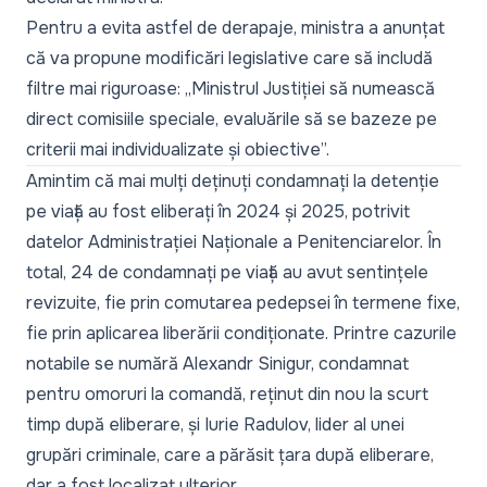
Pentru a evita astfel de derapaje, ministra a anunțat
că va propune modificări legislative care să includă
filtre mai riguroase:
„Ministrul Justiției să numească
direct comisiile speciale, evaluările să se bazeze pe
criterii mai individualizate și obiective”.
Amintim că
mai mulți deținuți condamnați
la detenție
pe viață au fost eliberați în 2024 și 2025, potrivit
datelor Administrației Naționale a Penitenciarelor. În
total, 24 de condamnați pe viață au avut sentințele
revizuite, fie prin comutarea pedepsei în termene fixe,
fie prin aplicarea liberării condiționate. Printre cazurile
notabile se numără
Alexandr Sinigur,
condamnat
pentru omoruri la comandă, reținut din nou la scurt
timp după eliberare, și
Iurie Radulov,
lider al unei
grupări criminale, care a părăsit țara după eliberare,
dar a fost localizat ulterior.