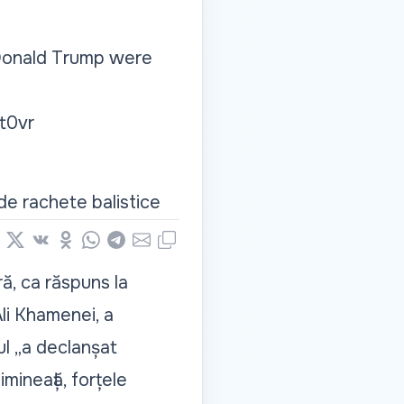
 Donald Trump were
t0vr
 de rachete balistice
book
nkedIn
X
Vkontakte
Odnoklassniki
WhatsApp
Telegram
Email
Copy
ră, ca răspuns la
Ali Khamenei, a
lul „a declanșat
mineață, forțele