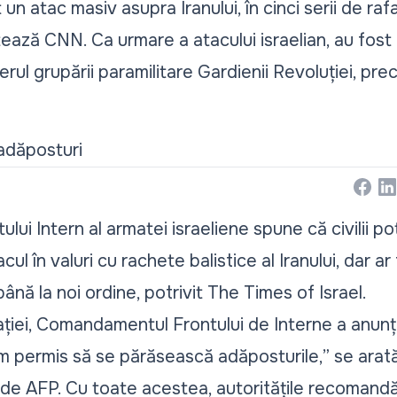
 un atac masiv asupra Iranului, în cinci serii de ra
tează CNN. Ca urmare a atacului israelian, au fost 
derul grupării paramilitare Gardienii Revoluției, pr
n adăposturi
Face
Li
i Intern al armatei israeliene spune că civilii p
ul în valuri cu rachete balistice al Iranului, dar ar
nă la noi ordine, potrivit The Times of Israel.
uației, Comandamentul Frontului de Interne a anunț
cum permis să se părăsească adăposturile,” se arat
t de AFP. Cu toate acestea, autoritățile recomandă