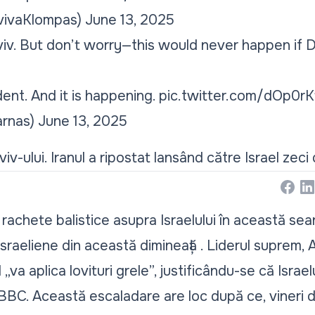
vivaKlompas)
June 13, 2025
Aviv. But don’t worry—this would never happen if
ent. And it is happening.
pic.twitter.com/dOp0rK
arnas)
June 13, 2025
viv-ului. Iranul a ripostat lansând către Israel zeci
Face
Li
e rachete balistice asupra Israelului în această sea
israeliene din această dimineață . Liderul suprem, 
va aplica lovituri grele”, justificându-se că Israe
BBC. Această escaladare are loc după ce, vineri di