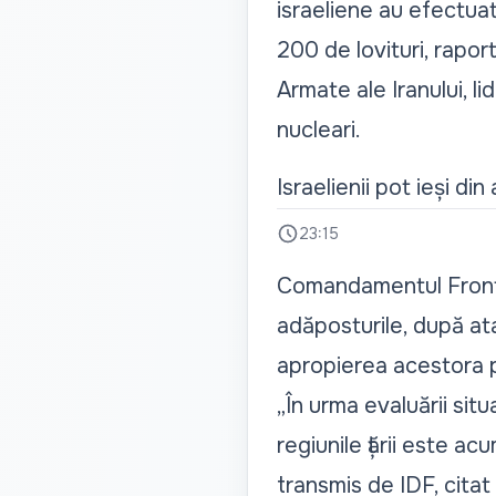
israeliene au efectuat
200 de lovituri, rapor
Armate ale Iranului, li
nucleari.
Israelienii pot ieși di
23:15
Comandamentul Frontulu
adăposturile, după atac
apropierea acestora pâ
„În urma evaluării sit
regiunile țării este a
transmis de IDF, cita