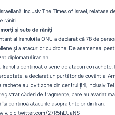
sraeliană, inclusiv The Times of Israel, relatase de
e răniți.
morți și sute de răniți
ntant al Iranului la ONU a declarat că 78 de perso
raeliene și a atacurilor cu drone. De asemenea, pe
zat diplomatul iranian.
, Iranul a continuat o serie de atacuri cu rachete.
terceptate, a declarat un purtător de cuvânt al A
 rachete au lovit zone din centrul țării, inclusiv Tel 
egistrat căderi de fragmente, care au avariat mai
 își continuă atacurile asupra țintelor din Iran.
Aviv.
pic.twitter.com/27R5hEUaNS