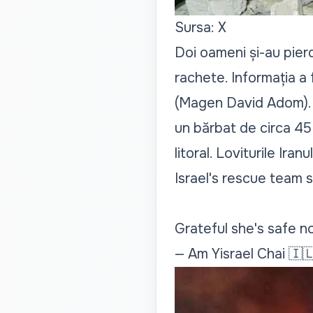
Sursa: X
Doi oameni și-au pierdut
rachete. Informația a 
(Magen David Adom). Po
un bărbat de circa 45 
litoral. Loviturile Iran
Israel's rescue team s
Grateful she's safe n
— Am Yisrael Chai 🇮