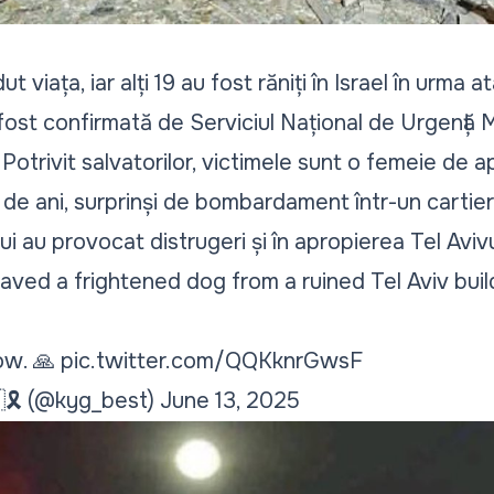
 viața, iar alți 19 au fost răniți în Israel în urma a
fost confirmată de Serviciul Național de Urgență M
trivit salvatorilor, victimele sunt o femeie de ap
de ani, surprinși de bombardament într-un cartier 
ului au provocat distrugeri și în apropierea Tel Avivu
aved a frightened dog from a ruined Tel Aviv buil
ow. 🙏
pic.twitter.com/QQKknrGwsF
🇱🎗 (@kyg_best)
June 13, 2025