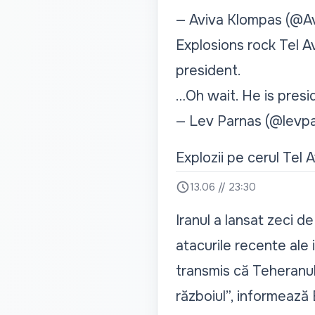
— Aviva Klompas (@A
Explosions rock Tel 
president.
…Oh wait. He is presid
— Lev Parnas (@levp
Explozii pe cerul Tel A
13.06 // 23:30
Iranul a lansat zeci d
atacurile recente ale 
transmis că Teheranul „
războiul”, informează 