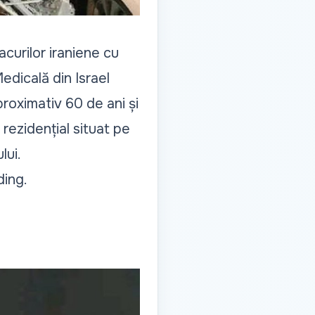
tacurilor iraniene cu
edicală din Israel
roximativ 60 de ani și
rezidențial situat pe
lui.
ding.