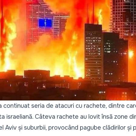
l a continuat seria de atacuri cu rachete, dintre ca
israeliană. Câteva rachete au lovit însă zone din ce
 Aviv și suburbii, provocând pagube clădirilor și p