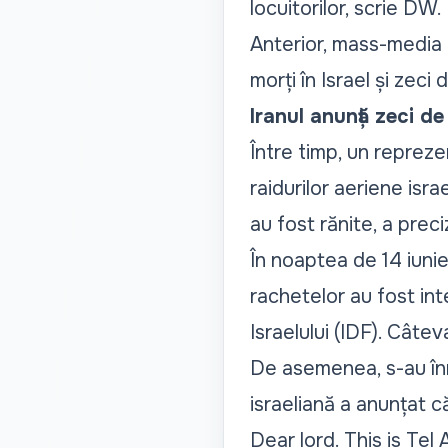
locuitorilor, scrie
DW
.
Anterior, mass-media i
morți în Israel și zeci d
Iranul anunță zeci de 
Între timp, un repreze
raidurilor aeriene is
au fost rănite, a preci
În noaptea de 14 iunie
rachetelor au fost in
Israelului (IDF). Câteva
De asemenea, s-au înr
israeliană a anunțat că
Dear lord. This is Tel 