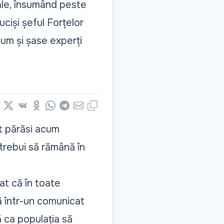
fale, însumând peste
uciși șeful Forțelor
ecum și șase experți
book
nkedIn
X
Vkontakte
Odnoklassniki
WhatsApp
Telegram
Email
Copy
ot părăsi acum
 trebui să rămână în
at că în toate
ă într-un comunicat
 ca populația să