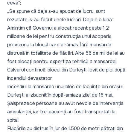
ceva”
;
„Se spune că deja s-au apucat de lucru, sunt
rezultate, s-au făcut unele lucrări. Deja e o lună”
.
Amintim că Guvernul a alocat recent peste 1,2
milioane de lei pentru construcția unui acoperiș
provizoriu la blocul care a rămas fără mansarda
distrusă în totalitate de flăcări. Alte 56 de mii de lei au
fost alocați pentru expertiza tehnică a mansardei.
Calvarul continuă: blocul din Durlești, lovit de ploi după
incendiul devastator
Incendiul
la mansarda unui bloc de locuințe din orașul
Durlești a izbucnit în după-amiaza zilei de 16 mai.
Șaisprezece persoane au avut nevoie de intervenția
ambulanței, iar trei pacienți au fost transportați la
spital.
Flăcările au distrus în jur de 1.500 de metri pătrați din