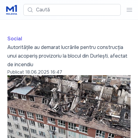
Caută
Cau
Social
Autoritățile au demarat lucrările pentru construcția
unui acoperiș provizoriu la blocul din Durlești, afectat
de incendiu
Publicat
18.06.2025 16:47