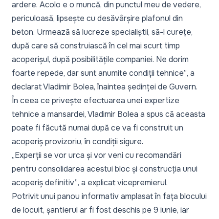
ardere. Acolo e o muncă, din punctul meu de vedere,
periculoasă, lipsește cu desăvârșire plafonul din
beton. Urmează să lucreze specialiștii, să-l curețe,
după care să construiască în cel mai scurt timp
acoperișul, după posibilitățile companiei. Ne dorim
foarte repede, dar sunt anumite condiții tehnice”
, a
declarat Vladimir Bolea, înaintea ședinței de Guvern.
În ceea ce privește efectuarea unei expertize
tehnice a mansardei, Vladimir Bolea a spus că aceasta
poate fi făcută numai după ce va fi construit un
acoperiș provizoriu, în condiții sigure.
„
Experții se vor urca și vor veni cu recomandări
pentru consolidarea acestui bloc și construcția unui
acoperiș definitiv”
, a explicat vicepremierul.
Potrivit unui panou informativ amplasat în fața blocului
de locuit, șantierul ar fi fost deschis pe 9 iunie, iar