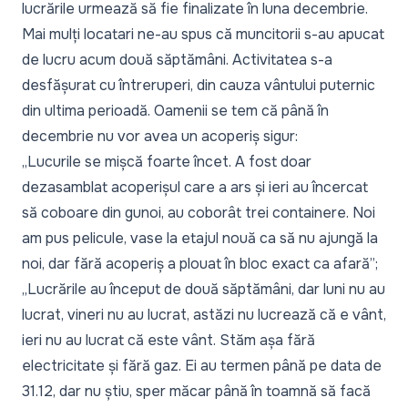
lucrările urmează să fie finalizate în luna decembrie.
Mai mulți locatari ne-au spus că muncitorii s-au apucat
de lucru acum două săptămâni. Activitatea s-a
desfășurat cu întreruperi, din cauza vântului puternic
din ultima perioadă. Oamenii se tem că până în
decembrie nu vor avea un acoperiș sigur:
„Lucurile se mișcă foarte încet. A fost doar
dezasamblat acoperișul care a ars și ieri au încercat
să coboare din gunoi, au coborât trei containere. Noi
am pus pelicule, vase la etajul nouă ca să nu ajungă la
noi, dar fără acoperiș a plouat în bloc exact ca afară”
;
„Lucrările au început de două săptămâni, dar luni nu au
lucrat, vineri nu au lucrat, astăzi nu lucrează că e vânt,
ieri nu au lucrat că este vânt. Stăm așa fără
electricitate și fără gaz. Ei au termen până pe data de
31.12, dar nu știu, sper măcar până în toamnă să facă