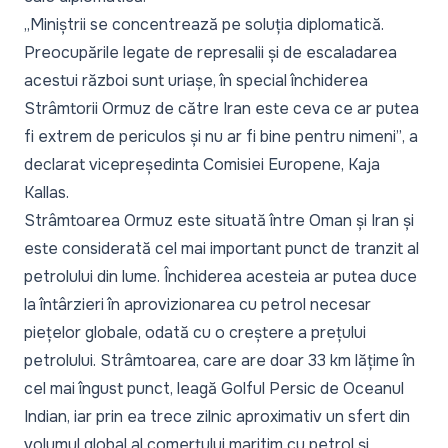
„Miniștrii se concentrează pe soluția diplomatică.
Preocupările legate de represalii și de escaladarea
acestui război sunt uriașe, în special închiderea
Strâmtorii Ormuz de către Iran este ceva ce ar putea
fi extrem de periculos și nu ar fi bine pentru nimeni”
, a
declarat vicepreședinta Comisiei Europene, Kaja
Kallas.
Strâmtoarea Ormuz este situată între Oman și Iran și
este considerată cel mai important punct de tranzit al
petrolului din lume. Închiderea acesteia ar putea duce
la întârzieri în aprovizionarea cu petrol necesar
piețelor globale, odată cu o creștere a prețului
petrolului. Strâmtoarea, care are doar 33 km lățime în
cel mai îngust punct, leagă Golful Persic de Oceanul
Indian, iar prin ea trece zilnic aproximativ un sfert din
volumul global al comerțului maritim cu petrol și