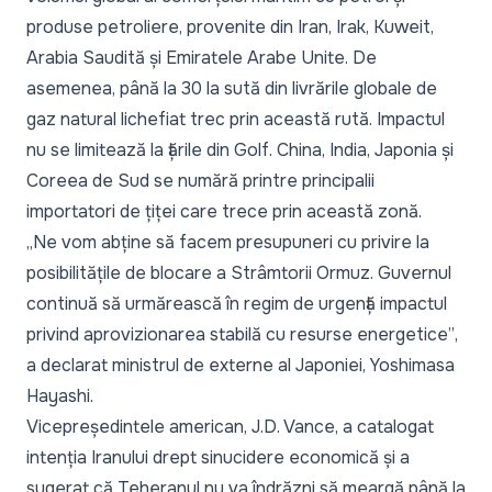
produse petroliere, provenite din Iran, Irak, Kuweit,
Arabia Saudită și Emiratele Arabe Unite. De
asemenea, până la 30 la sută din livrările globale de
gaz natural lichefiat trec prin această rută. Impactul
nu se limitează la țările din Golf. China, India, Japonia și
Coreea de Sud se numără printre principalii
importatori de țiței care trece prin această zonă.
„Ne vom abține să facem presupuneri cu privire la
posibilitățile de blocare a Strâmtorii Ormuz. Guvernul
continuă să urmărească în regim de urgență impactul
privind aprovizionarea stabilă cu resurse energetice”
,
a declarat ministrul de externe al Japoniei, Yoshimasa
Hayashi.
Vicepreședintele american, J.D. Vance, a catalogat
intenția Iranului drept sinucidere economică și a
sugerat că Teheranul nu va îndrăzni să meargă până la