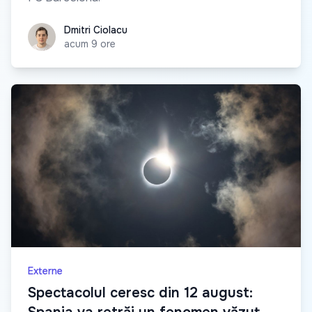
Dmitri Ciolacu
Dmitri Ciolacu
acum 9 ore
Externe
Spectacolul ceresc din 12 august: