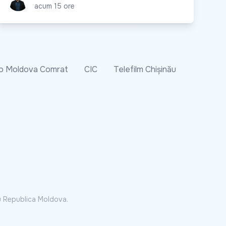
acum 15 ore
o Moldova Comrat
CIC
Telefilm Chișinău
cu Republica Moldova.