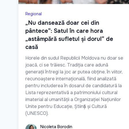
Regional
„Nu dansează doar cei din
pântece”: Satul în care hora
„astâmpără sufletul și dorul” de
casă
Horele din sudul Republicii Moldova nu doar se
joacă, ci se trăiesc. Tradiția care adună
generații întregi la joc ar putea obține, în viitor,
recunoaștere internațională, fiind analizată
pentru includerea în dosarul de candidatură la
Lista reprezentativă a patrimoniului cultural
imaterial al umanității a Organizației Națiunilor
Unite pentru Educație, Știință și Cultură
(UNESCO).
Nicoleta Borodin
Nicoleta Borodin