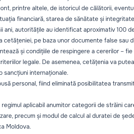
nt, printre altele, de istoricul de călătorii, eventu
situația financiară, starea de sănătate și integrita
ii ani, autoritățile au identificat aproximativ 100 
a cetățeniei, pe baza unor documente false sau de
tează și condițiile de respingere a cererilor – fie
ii criteriilor legale. De asemenea, cetățenia va putea
 sancțiuni internaționale.
să personal, fiind eliminată posibilitatea transmit
 regimul aplicabil anumitor categorii de străini car
izare, precum și modul de calcul al duratei de șed
ica Moldova.