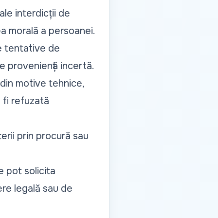
ale interdicții de
tea morală a persoanei.
de tentative de
 proveniență incertă.
 din motive tehnice,
 fi refuzată
erii prin procură sau
e pot solicita
ere legală sau de