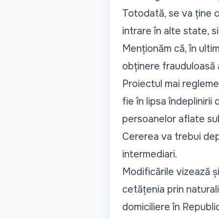
Totodată, se va ține co
intrare în alte state, 
Menționăm că, în ultim
obținere frauduloasă 
Proiectul mai reglemen
fie în lipsa îndeplinir
persoanelor aflate sub
Cererea va trebui depu
intermediari.
Modificările vizează și
cetățenia prin natural
domiciliere în Republ