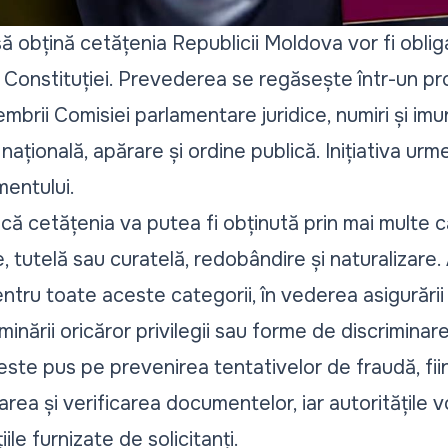
ă obțină cetățenia Republicii Moldova vor fi obli
 Constituției. Prevederea se regăsește într-un pr
brii Comisiei parlamentare juridice, numiri și imun
 națională, apărare și ordine publică. Inițiativa ur
mentului.
 cetățenia va putea fi obținută prin mai multe că
 tutelă sau curatelă, redobândire și naturalizare.
ntru toate aceste categorii, în vederea asigurării
iminării oricăror privilegii sau forme de discriminare
ste pus pe prevenirea tentativelor de fraudă, fiin
rea și verificarea documentelor, iar autoritățile v
ile furnizate de solicitanți.