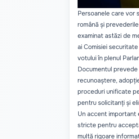
Persoanele care vor s
română și prevederile
examinat astăzi de mem
ai Comisiei securitate
votului în plenul Parla
Documentul prevede că
recunoaștere, adopție,
proceduri unificate pe
pentru solicitanți și el
Un accent important e
stricte pentru accepta
multă rigoare informați