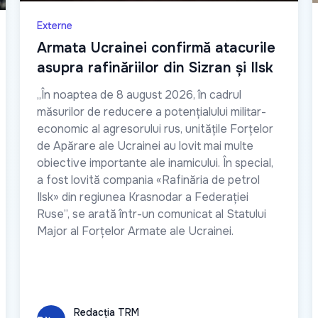
Externe
Armata Ucrainei confirmă atacurile
asupra rafinăriilor din Sizran și Ilsk
„În noaptea de 8 august 2026, în cadrul
măsurilor de reducere a potențialului militar-
economic al agresorului rus, unitățile Forțelor
de Apărare ale Ucrainei au lovit mai multe
obiective importante ale inamicului. În special,
a fost lovită compania «Rafinăria de petrol
Ilsk» din regiunea Krasnodar a Federației
Ruse”, se arată într-un comunicat al Statului
Major al Forțelor Armate ale Ucrainei.
Redacția TRM
Redacția TRM