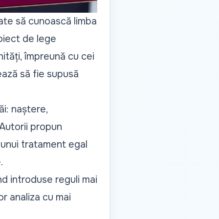
gate să cunoască limba
oiect de lege
ități, împreună cu cei
mează să fie supusă
i: naștere,
 Autorii propun
 unui tratament egal
.
d introduse reguli mai
or analiza cu mai