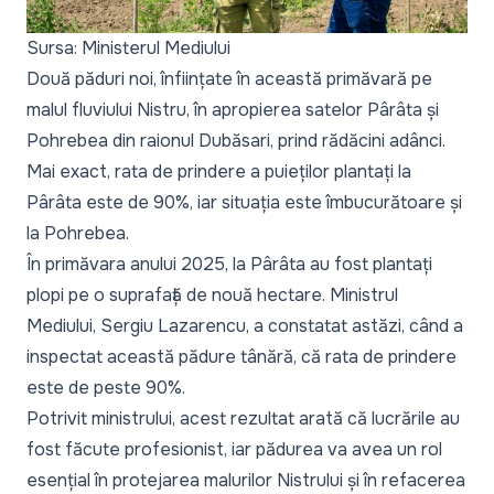
Sursa: Ministerul Mediului
Două păduri noi, înființate în această primăvară pe
malul fluviului Nistru, în apropierea satelor Pârâta și
Pohrebea din raionul Dubăsari, prind rădăcini adânci.
Mai exact, rata de prindere a puieților plantați la
Pârâta este de 90%, iar situația este îmbucurătoare și
la Pohrebea.
În primăvara anului 2025, la Pârâta au fost plantați
plopi pe o suprafață de nouă hectare. Ministrul
Mediului, Sergiu Lazarencu, a constatat astăzi, când a
inspectat această pădure tânără, că rata de prindere
este de peste 90%.
Potrivit ministrului, acest rezultat arată că lucrările au
fost făcute profesionist, iar pădurea va avea un rol
esențial în protejarea malurilor Nistrului și în refacerea