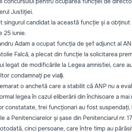
concursului pentru ocuparea funcției de director a
rul Justiției.
 singurul candidat la această funcție și a obținut
e 25 iunie.
xandru Adam a ocupat funcția de șef adjunct al AN
tolie Falcă, a plecat din funcție la solicitarea pre
ui legat de modificările la Legea amnistiei, care a
ltor condamnați pe viață.
a demarat o anchetă
care a stabilit
că ANP nu a evalua
formal legea în cazul eliberării din închisoare a ma
r constatate, trei funcționari au fost suspendați, i
le a Penitenciarelor și șase din Penitenciarul nr. 1
 Totodată, cinci persoane, care între timp au părăsi