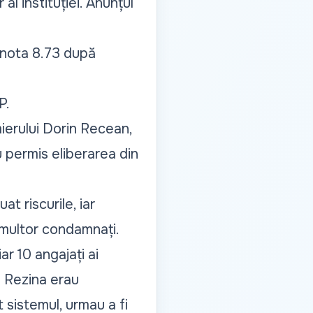
l instituției. Anunțul
 nota 8.73 după
P.
mierului Dorin Recean,
u permis eliberarea din
t riscurile, iar
i multor condamnați.
ar 10 angajați ai
7 Rezina erau
t sistemul, urmau a fi