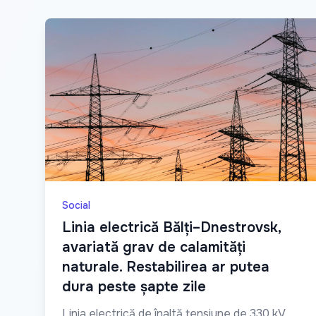
Social
Linia electrică Bălți–Dnestrovsk,
avariată grav de calamități
naturale. Restabilirea ar putea
dura peste șapte zile
Linia electrică de înaltă tensiune de 330 kV