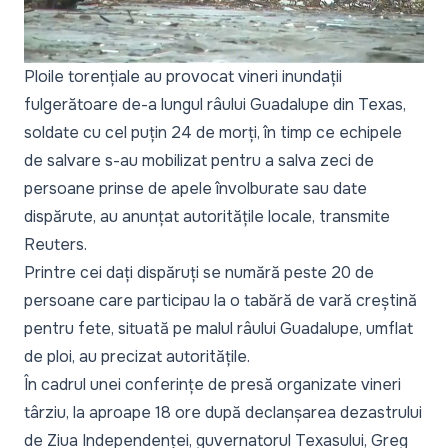
Ploile torențiale au provocat vineri inundații
fulgerătoare de-a lungul râului Guadalupe din Texas,
soldate cu cel puțin 24 de morți, în timp ce echipele
de salvare s-au mobilizat pentru a salva zeci de
persoane prinse de apele învolburate sau date
dispărute, au anunțat autoritățile locale, transmite
Reuters.
Printre cei dați dispăruți se numără peste 20 de
persoane care participau la o tabără de vară creștină
pentru fete, situată pe malul râului Guadalupe, umflat
de ploi, au precizat autoritățile.
În cadrul unei conferințe de presă organizate vineri
târziu, la aproape 18 ore după declanșarea dezastrului
de Ziua Independenței, guvernatorul Texasului, Greg