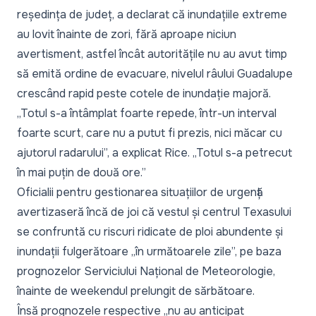
reședința de județ, a declarat că inundațiile extreme
au lovit înainte de zori, fără aproape niciun
avertisment, astfel încât autoritățile nu au avut timp
să emită ordine de evacuare, nivelul râului Guadalupe
crescând rapid peste cotele de inundație majoră.
„Totul s-a întâmplat foarte repede, într-un interval
foarte scurt, care nu a putut fi prezis, nici măcar cu
ajutorul radarului”, a explicat Rice. „Totul s-a petrecut
în mai puțin de două ore.”
Oficialii pentru gestionarea situațiilor de urgență
avertizaseră încă de joi că vestul și centrul Texasului
se confruntă cu riscuri ridicate de ploi abundente și
inundații fulgerătoare „în următoarele zile”, pe baza
prognozelor Serviciului Național de Meteorologie,
înainte de weekendul prelungit de sărbătoare.
Însă prognozele respective „nu au anticipat