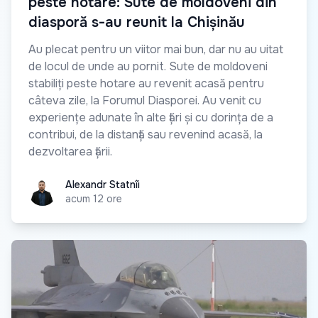
peste hotare: Sute de moldoveni din
diasporă s-au reunit la Chișinău
Au plecat pentru un viitor mai bun, dar nu au uitat
de locul de unde au pornit. Sute de moldoveni
stabiliți peste hotare au revenit acasă pentru
câteva zile, la Forumul Diasporei. Au venit cu
experiențe adunate în alte țări și cu dorința de a
contribui, de la distanță sau revenind acasă, la
dezvoltarea țării.
Alexandr Statnîi
Alexandr Statnîi
acum 12 ore