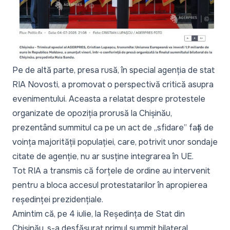
Pe de altă parte, presa rusă, în special agenția de stat
RIA Novosti
, a promovat o perspectivă critică asupra
evenimentului. Aceasta a relatat despre protestele
organizate de opoziția prorusă la Chișinău,
prezentând summitul ca pe un act de „sfidare” față de
voința majorității populației, care, potrivit unor sondaje
citate de agenție, nu ar susține integrarea în UE.
Tot RIA a transmis că forțele de ordine au intervenit
pentru a bloca accesul protestatarilor în apropierea
reședinței prezidențiale.
Amintim că, pe 4 iulie, la Reședința de Stat din
Chișinău, s-a desfășurat
primul summit bilateral