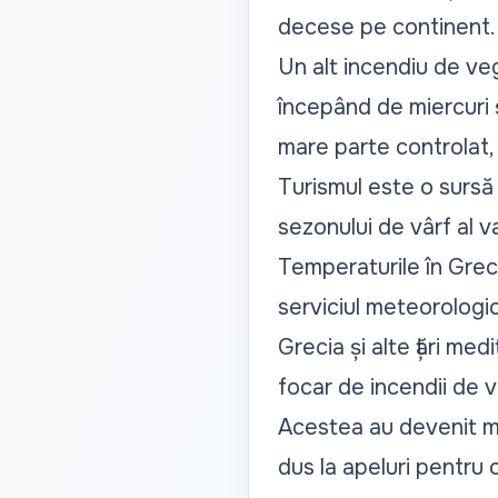
decese pe continent.
Un alt incendiu de vege
începând de miercuri ș
mare parte controlat, a
Turismul este o sursă i
sezonului de vârf al v
Temperaturile în Grec
serviciul meteorologi
Grecia și alte țări me
focar de incendii de v
Acestea au devenit mai
dus la apeluri pentru