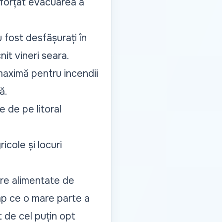
 forțat evacuarea a
 fost desfășurați în
nit vineri seara.
 maximă pentru incendii
ă.
 de pe litoral
icole și locuri
ure alimentate de
imp ce o mare parte a
t de cel puțin opt