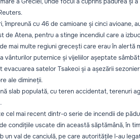
mare a Greciei, unde focul a cuprins pădurea și a
Reuters.
, împreună cu 46 de camioane și cinci avioane, au
est de Atena, pentru a stinge incendiul care a izbuc
ă de mai multe regiuni grecești care erau în alertă
 vânturilor puternice și vijeliilor așeptate sâmbăt
t evacuarea satelor Tsakeoi și a așezării sezoniere
e ale dimineții.
ă slab populată, cu teren accidentat, terenuri agr
.
te cel mai recent dintr-o serie de incendii de păd
 de condițiile uscate din această săptămână, în t
 un val de canciulă, pe care autoritățile l-au lega