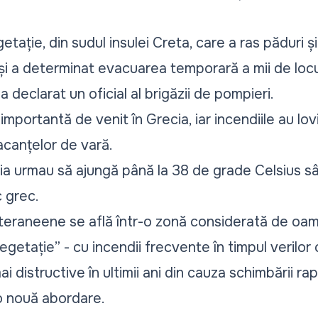
tație, din sudul insulei Creta, care a ras păduri și 
i a determinat evacuarea temporară a mii de locuito
 declarat un oficial al brigăzii de pompieri.
mportantă de venit în Grecia, iar incendiile au lovi
acanțelor de vară.
ia urmau să ajungă până la 38 de grade Celsius s
c grec.
diteraneene se află într-o zonă considerată de oame
egetație” - cu incendii frecvente în timpul verilor 
 distructive în ultimii ani din cauza schimbării rap
 o nouă abordare.