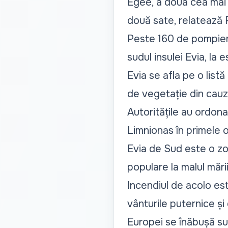
Egee, a doua cea mai 
două sate, relatează 
Peste 160 de pompieri
sudul insulei Evia, la 
Evia se afla pe o list
de vegetație din cauza
Autoritățile au ordona
Limnionas în primele or
Evia de Sud este o zon
populare la malul mării
Incendiul de acolo es
vânturile puternice și
Europei se înăbușă sub