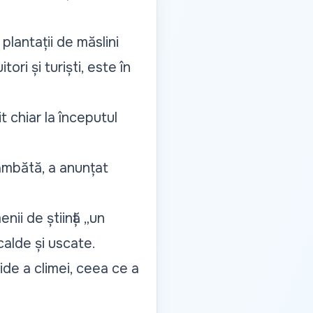
plantații de măslini
ri și turiști, este în
t chiar la începutul
âmbătă, a anunțat
nii de știință „un
calde și uscate.
ide a climei, ceea ce a