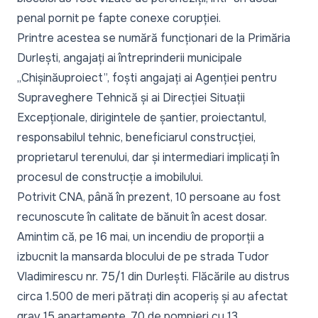
penal pornit pe fapte conexe corupției.
Printre acestea se numără funcționari de la Primăria
Durlești, angajați ai întreprinderii municipale
„Chișinăuproiect”, foști angajați ai Agenției pentru
Supraveghere Tehnică și ai Direcției Situații
Excepționale, dirigintele de șantier, proiectantul,
responsabilul tehnic, beneficiarul construcției,
proprietarul terenului, dar și intermediari implicați în
procesul de construcție a imobilului.
Potrivit CNA, până în prezent, 10 persoane au fost
recunoscute în calitate de bănuit în acest dosar.
Amintim că, pe 16 mai, un incendiu de proporții
a
izbucnit la mansarda blocului de pe strada Tudor
Vladimirescu nr. 75/1 din Durlești
. Flăcările au distrus
circa 1.500 de meri pătrați din acoperiș și au afectat
grav 15 apartamente. 70 de pompieri cu 13