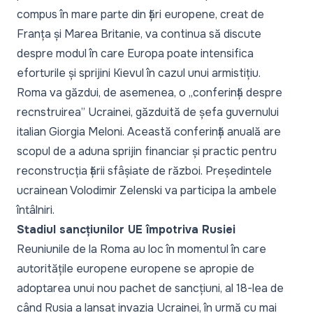
compus în mare parte din țări europene, creat de
Franța și Marea Britanie, va continua să discute
despre modul în care Europa poate intensifica
eforturile și sprijini Kievul în cazul unui armistițiu.
Roma va găzdui, de asemenea, o „conferință despre
recnstruirea” Ucrainei, găzduită de șefa guvernului
italian Giorgia Meloni. Această conferință anuală are
scopul de a aduna sprijin financiar și practic pentru
reconstrucția țării sfâșiate de război. Președintele
ucrainean Volodimir Zelenski va participa la ambele
întâlniri.
Stadiul sancțiunilor UE împotriva Rusiei
Reuniunile de la Roma au loc în momentul în care
autoritățile europene europene se apropie de
adoptarea unui nou pachet de sancțiuni, al 18-lea de
când Rusia a lansat invazia Ucrainei, în urmă cu mai