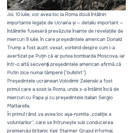
Joi, 10 iulie, vor avea loc la Roma două întâlniri
importante legate de Ucraina și — detaliu important —
întâlnirile fuseseră prevăzute înainte de revelațiile de
miercuri 9 iulie, în care președintele american Donald
Trump a fost auzit, vexat, vorbind despre cum l-a
avertizat pe Puțin că ar putea bombarda Moscova, iar
într-o altă secvență președintele american afirmă că
Putin zice numai tâmpenii (“bullshit”).
Președintele ucrainean Volodimir Zelenski a fost
primul care a sosit la Roma, unde s-a întâlnit încă de
miercuri cu Papa și cu președintele italian Sergio
Mattarella.
În primul rând, va avea loc așa-numita „coaliție a
voluntarilor”, care se întrunește sub conducerea
premierului britanic Keir Starmer. Grupul informal,