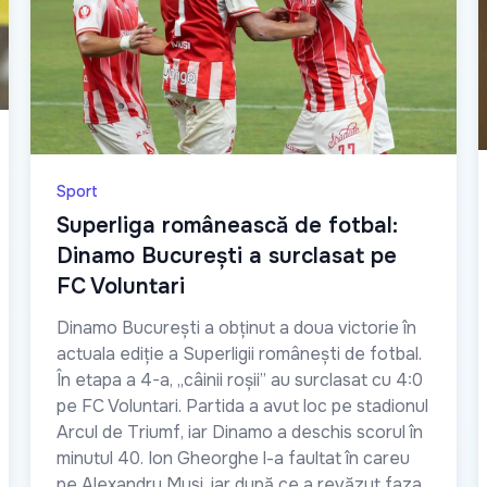
Sport
Superliga românească de fotbal:
Dinamo București a surclasat pe
FC Voluntari
Dinamo București a obținut a doua victorie în
actuala ediție a Superligii românești de fotbal.
În etapa a 4-a, „câinii roșii” au surclasat cu 4:0
pe FC Voluntari. Partida a avut loc pe stadionul
Arcul de Triumf, iar Dinamo a deschis scorul în
minutul 40. Ion Gheorghe l-a faultat în careu
pe Alexandru Musi, iar după ce a revăzut faza