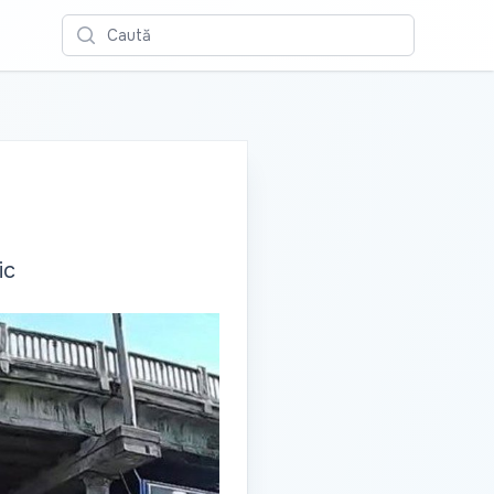
Caută
ic