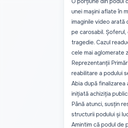
O porțiune din podul d
unei mașini aflate în 
imaginile video arată
pe carosabil. Șoferul,
tragedie. Cazul readuc
cele mai aglomerate z
Reprezentanții Primări
reabilitare a podului s
Abia după finalizarea 
inițiată achiziția publ
Până atunci, susțin re
structurii podului și 
Amintim că podul de pe