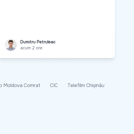
Dumitru Petruleac
Dumitru Petruleac
acum 2 ore
o Moldova Comrat
CIC
Telefilm Chișinău