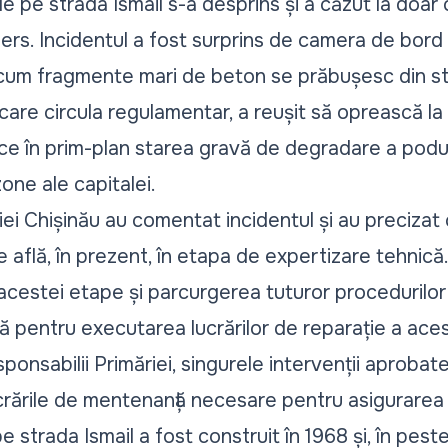
e pe strada Ismail s-a desprins și a căzut la doar c
mers. Incidentul a fost surprins de camera de bord a
 cum fragmente mari de beton se prăbușesc din st
 care circula regulamentar, a reușit să oprească la
e în prim-plan starea gravă de degradare a podului
one ale capitalei.
ei Chișinău au comentat incidentul și au precizat 
e află, în prezent, în etapa de expertizare tehnică
acestei etape și parcurgerea tuturor procedurilor 
ică pentru executarea lucrărilor de reparație a aces
sponsabilii Primăriei, singurele intervenții aprob
lucrările de mentenanță necesare pentru asigurarea 
 strada Ismail a fost construit în 1968 și, în pest