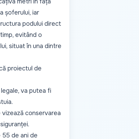
âțiva metri în fața
 șoferului, iar
ructura podului direct
 timp, evitând o
, situat în una dintre
că proiectul de
.
legale, va putea fi
tuia.
ate vizează conservarea
siguranței.
e 55 de ani de