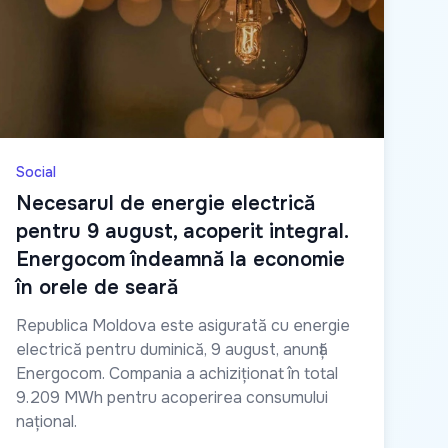
Social
Necesarul de energie electrică
pentru 9 august, acoperit integral.
Energocom îndeamnă la economie
în orele de seară
Republica Moldova este asigurată cu energie
electrică pentru duminică, 9 august, anunță
Energocom. Compania a achiziționat în total
9.209 MWh pentru acoperirea consumului
național.