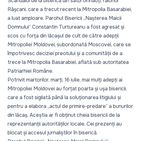
Scandalul de la biserica din satul Grinăuți, raionul
Râșcani, care a trecut recent la Mitropolia Basarabiei,
a luat amploare. Parohul Bisericii „Nașterea Maicii
Domnului” Constantin Turtureanu a fost agresat și
scos cu forța din lăcașul de cult de către adepții
Mitropoliei Moldovei, subordonată Moscovei, care se
împotrivesc deciziei preotului și a comunității de a
trece la Mitropolia Basarabiei, aflată sub autoritatea
Patriarhiei Române.
Potrivit martorilor, marți, 16 iulie, mai mulți adepți ai
Mitropoliei Moldovei au forțat poarta și ușa bisericii,
care a fost sigilată până la soluționarea litigiului și
pentru a elabora „actul de primire-predare” a bunurilor
din lăcaș. Aceștia ar fi obținut cheia bisericii de la
reprezentanții autorităților locale. Cei prezenți au
blocat și accesul jurnaliștilor în biserică.