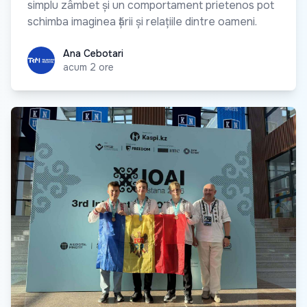
simplu zâmbet și un comportament prietenos pot
schimba imaginea țării și relațiile dintre oameni.
Ana Cebotari
Ana Cebotari
acum 2 ore