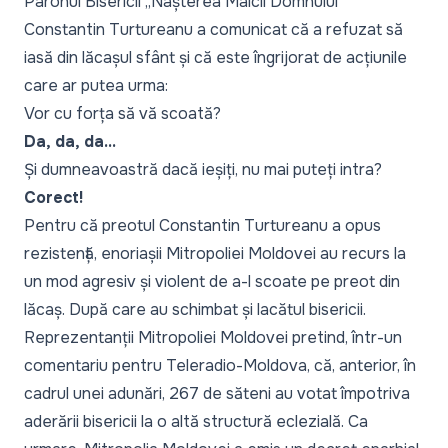
Parohul Bisericii „Nașterea Maicii Domnului”
Constantin Turtureanu a comunicat că a refuzat să
iasă din lăcașul sfânt și că este îngrijorat de acțiunile
care ar putea urma:
Vor cu forța să vă scoată?
Da, da, da...
Și dumneavoastră dacă ieșiți, nu mai puteți intra?
Corect!
Pentru că preotul Constantin Turtureanu a opus
rezistență, enoriașii Mitropoliei Moldovei au recurs la
un mod agresiv și violent de a-l scoate pe preot din
lăcaș. După care au schimbat și lacătul bisericii.
Reprezentanții Mitropoliei Moldovei pretind, într-un
comentariu pentru Teleradio-Moldova, că, anterior, în
cadrul unei adunări, 267 de săteni au votat împotriva
aderării bisericii la o altă structură eclezială. Ca