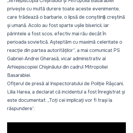
„Arhiepiscopia Chișinăului și Mitropolia Basarabiei
privește cu multă durere toate aceste evenimente,
care trădează o barbarie, o lipsă de conștiință creștină
și umană. Acolo au fost sparte ușile bisericii, iar
părintele a fost scos, efectiv mai rău decât în
perioada sovietică. Așteptăm cu maximă celeritate o
reacție din partea autorităților”,
a mai comunicat PS
Gabriel-Andrei Gherasă, vicar administrativ al
Arhiepiscopiei Chișinăului din cadrul Mitropoliei
Basarabiei.
Ofițerul de presă al Inspectoratului de Poliție Râșcani,
Lilia Harea, a declarat că incidentul a fost înregistrat și
este documentat:
„Toți cei implicați vor fi trași la
răspundere”.