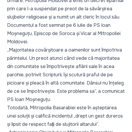
urmare, Mitropolia Moldovei a emis un decret eparhial
prin care l-a suspendat pe preot de la săvârșirea
slujbelor religioase și a numit un alt cleric în locul său.
Documentul a fost semnat pe 6 iulie de PS Ioan
Moșneguțu, Episcop de Soroca și Vicar al Mitropoliei
Moldovei.
„Majoritatea covârșitoare a oamenilor sunt împotriva
părintelui. Un preot atunci când vede că majoritatea
din comunitate se împotrivește aflării sale în acea
parohie, potrivit Scripturii, își scutură praful de pe
picioare și pleacă în altă comunitate. Dânsul nu înțeleg
de ce se împotrivește. Este problema sa”,
a comunicat
PS Ioan Moșneguțu.
Totodată, Mitropolia Basarabiei este în așteptarea
unei soluții și califică incidentul „drept un gest dureros
și lipsit de respect față de slujitorii altarului”.