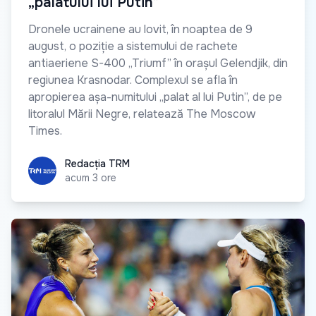
„palatului lui Putin”
Dronele ucrainene au lovit, în noaptea de 9
august, o poziție a sistemului de rachete
antiaeriene S-400 „Triumf” în orașul Gelendjik, din
regiunea Krasnodar. Complexul se afla în
apropierea așa-numitului „palat al lui Putin”, de pe
litoralul Mării Negre, relatează The Moscow
Times.
Redacția TRM
Redacția TRM
acum 3 ore