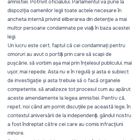
amnistiei.
Potrivit oficialului, Parlamentul va pune la
dispoziția oamenilor legii toate actele necesare în
ancheta internă privind eliberarea din detenție a mai
multor persoane condamnate pe viață în baza acestei
legi.
Un lucru este cert, faptul că cei condamnați pentru
omoruri au avut o portiță prin care să scapi de
pușcărie, să vorbim așa mai prin înțelesul publicului, mai
ușor, mai repede. Asta nu e în regulă și asta e subiect
de investigație și asta trebuie să o facă organele
competente, să analizeze tot procesul cum au apărut
aceste amendamente la legea amnistiei. Pentru că,
repet, noi când am pornit discuțiile pe această lege, în
contextul aniversării de la independență, gândul nostru
a fost îndreptat către cei care au comis infracțiuni
minore.