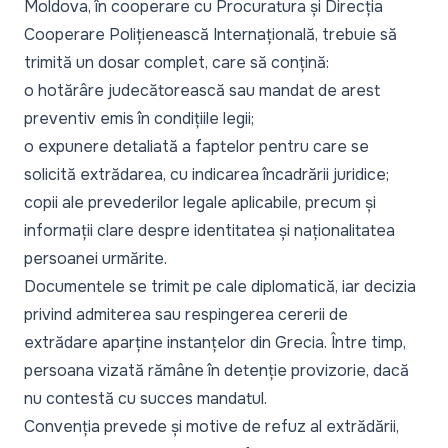
Moldova, în cooperare cu Procuratura și Direcția
Cooperare Polițienească Internațională, trebuie să
trimită un dosar complet, care să conțină:
o hotărâre judecătorească sau mandat de arest
preventiv emis în condițiile legii;
o expunere detaliată a faptelor pentru care se
solicită extrădarea, cu indicarea încadrării juridice;
copii ale prevederilor legale aplicabile, precum și
informații clare despre identitatea și naționalitatea
persoanei urmărite.
Documentele se trimit pe cale diplomatică, iar decizia
privind admiterea sau respingerea cererii de
extrădare aparține instanțelor din Grecia. Între timp,
persoana vizată rămâne în detenție provizorie, dacă
nu contestă cu succes mandatul.
Convenția prevede și motive de refuz al extrădării,