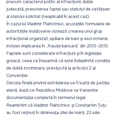
precum: caracterul politic al infracțiunii, dubla
judecată, prescrierea faptei sau statutul de cetățean
al statului solicitat (neaplicabil în acest caz).
În cazul lui Vladimir Plahotniuc, acuzațiile formulate de
autoritățile moldovene vizează crearea unui grup
infracțional organizat, spălare de bani și escrocherie,
inclusiv implicarea în „frauda bancară” din 2013–2015.
Faptele sunt considerate infracțiuni și în legislația
greacă, ceea ce înseamnă că este îndeplinită condiția
de dublă incriminare, prevăzută la articolul 2 al
Convenției.
Decizia finală privind extrădarea va fi luată de justiția
elenă, după ce Republica Moldova va transmite
documentația completă în termenul legal.
Reamintim că
Vladimir Plahotniuc și Constantin Țuțu
au fost reținuți
în dimineața zilei de marți, 22 iulie