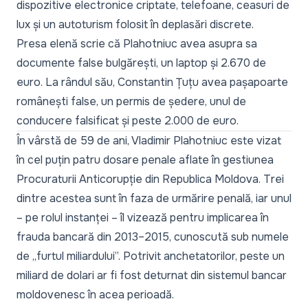
dispozitive electronice criptate, telefoane, ceasuri de
lux și un autoturism folosit în deplasări discrete.
Presa elenă scrie că Plahotniuc avea asupra sa
documente false bulgărești, un laptop și 2.670 de
euro. La rândul său, Constantin Țuțu avea pașapoarte
românești false, un permis de ședere, unul de
conducere falsificat și peste 2.000 de euro.
În vârstă de 59 de ani, Vladimir Plahotniuc este vizat
în cel puțin patru dosare penale aflate în gestiunea
Procuraturii Anticorupție din Republica Moldova. Trei
dintre acestea sunt în faza de urmărire penală, iar unul
– pe rolul instanței – îl vizează pentru implicarea în
frauda bancară din 2013–2015, cunoscută sub numele
de „furtul miliardului”. Potrivit anchetatorilor, peste un
miliard de dolari ar fi fost deturnat din sistemul bancar
moldovenesc în acea perioadă.