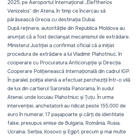
2025, pe Aeroportul Internațional „Eleftherios
Venizelos” din Atena, în timp ce încercau să
părăsească Grecia cu destinația Dubai.
După reținere, autoritățile din Republica Moldova au
anunțat că a fost declanșat mecanismul de extrădare.
Ministerul Justiției a confirmat oficial că a inițiat
procedura de extrădare a lui Vladimir Plahotniuc, în
cooperare cu Procuratura Anticorupție și Direcția
Cooperare Polițienească Internațională din cadrul IGP.
În paralel,
poliția elenă a efectuat percheziții
într-o vilă
de lux din cartierul Saronida Panorama, în sudul
Atenei, unde locuiau Plahotniuc și Țuțu. În urma
intervenției, anchetatorii au ridicat peste 155.000 de
euro în numerar, 17 pașapoarte și cărți de identitate
false, presupus emise de Bulgaria, România, Rusia,
Ucraina, Serbia, Kosovo și Egipt, precum și mai multe