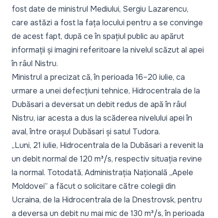
fost date de ministrul Mediului, Sergiu Lazarencu,
care astăzi a fost la fața locului pentru a se convinge
de acest fapt, după ce în spațiul public au apărut
informații și imagini referitoare la nivelul scăzut al apei
în râul Nistru.
Ministrul a precizat că, în perioada 16–20 iulie, ca
urmare a unei defecțiuni tehnice, Hidrocentrala de la
Dubăsari a deversat un debit redus de apă în râul
Nistru, iar acesta a dus la scăderea nivelului apei în
aval, între orașul Dubăsari și satul Tudora.
„
Luni, 21 iulie, Hidrocentrala de la Dubăsari a revenit la
un debit normal de 120 m³/s, respectiv situația revine
la normal. Totodată, Administrația Națională „Apele
Moldovei” a făcut o solicitare către colegii din
Ucraina, de la Hidrocentrala de la Dnestrovsk, pentru
a deversa un debit nu mai mic de 130 m³/s, în perioada