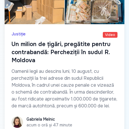
Justiție
Video
Un milion de țigări, pregătite pentru
contrabandă: Percheziții în sudul R.
Moldova
Oamenii legii au descins luni, 10 august, cu
percheziții la trei adrese din sudul Republicii
Moldova, în cadrul unei cauze penale ce vizează
o schemă de contrabandă. În urma descinderilor,
au fost ridicate aproximativ 1.000.000 de țigarete,
de marcă autohtonă, precum și 600.000 de lei.
Gabriela Melnic
Gabriela Melnic
acum o oră și 47 minute