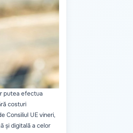
or putea efectua
ără costuri
e Consiliul UE vineri,
și digitală a celor