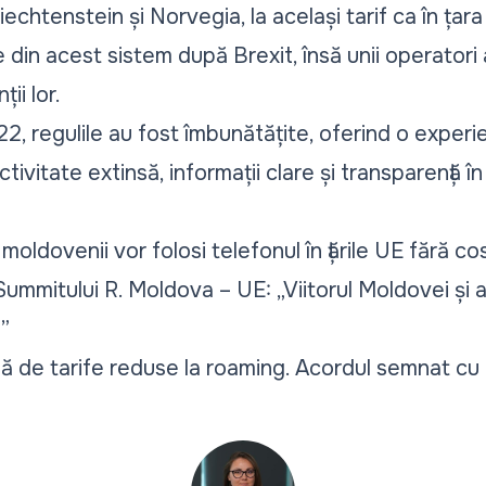
iechtenstein și Norvegia, la același tarif ca în țar
 din acest sistem după Brexit, însă unii operatori
ii lor.
22, regulile au fost îmbunătățite, oferind o experi
ivitate extinsă, informații clare și transparență î
moldovenii vor folosi telefonul în țările UE fără co
mmitului R. Moldova – UE: „Viitorul Moldovei și al
”
ă de tarife reduse la roaming. Acordul semnat cu U