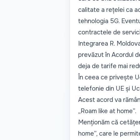
calitate a rețelei ca 
tehnologia 5G. Eventua
contractele de servici
Integrarea R. Moldova
prevăzut în Acordul d
deja de tarife mai red
În ceea ce privește Uc
telefonie din UE și Uc
Acest acord va rămâne v
„Roam like at home”.
Menționăm că cetățeni
home”, care le permite