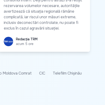
consumul intern. Deși pentru astăzi s-a reușit
rezervarea volumelor necesare, autoritățile
avertizează că situația regională rămâne
complicată, iar riscul unor măsuri extreme,
inclusiv deconectări controlate, nu poate fi
exclus în cazul agravării situației.
Redacția TRM
Redacția TRM
acum 5 ore
o Moldova Comrat
CIC
Telefilm Chișinău