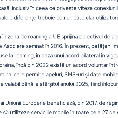
acasă, inclusiv în ceea ce privește viteza conexiuni
lele diferențe trebuie comunicate clar utilizatori
i.
 în zona de roaming a UE sprijină obiectivul de 
e Asociere semnat în 2016. În prezent, cetățenii 
use la roaming, în baza unui acord bilateral în vig
raina, încă din 2022 există un acord voluntar într
raina, care permite apeluri, SMS-uri și date mobile
alabil până la sfârșitul anului 2025, fiind înlocui
i Uniunii Europene beneficiază, din 2017, de regi
 să utilizeze serviciile mobile în toate cele 27 d