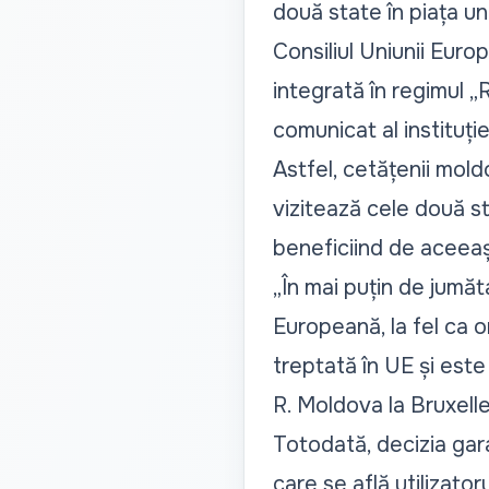
două state în piața u
Consiliul Uniunii Euro
integrată în regimul „
comunicat al instituție
Astfel, cetățenii mold
vizitează cele două st
beneficiind de aceeași 
„În mai puțin de jumă
Europeană, la fel ca 
treptată în UE și este
R. Moldova la Bruxell
Totodată, decizia gara
care se află utilizator