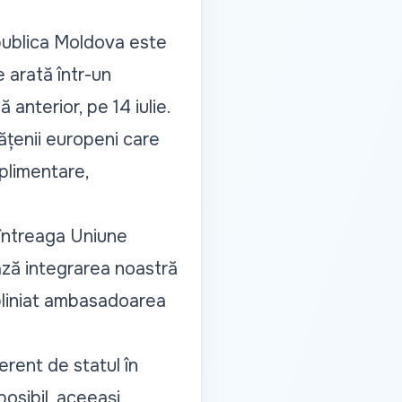
epublica Moldova este
 arată într-un
 anterior, pe 14 iulie.
tățenii europeni care
uplimentare,
 întreaga Uniune
ază integrarea noastră
bliniat ambasadoarea
erent de statul în
 posibil, aceeași