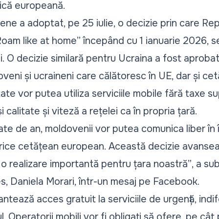
nică europeană.
pene a adoptat, pe 25 iulie, o decizie prin care R
Roam like at home” începând cu 1 ianuarie 2026, se
i. O decizie similară pentru Ucraina a fost aprobată
oveni și ucraineni care călătoresc în UE, dar și ce
ate vor putea utiliza serviciile mobile fără taxe s
calitate și viteză a rețelei ca în propria țară.
tate de an, moldovenii vor putea comunica liber în
orice cetățean european. Această decizie avanse
 o realizare importantă pentru țara noastră”
, a su
es, Daniela Morari, într-un mesaj pe Facebook.
ntează acces gratuit la serviciile de urgență, indif
ul. Operatorii mobili vor fi obligați să ofere, pe cât