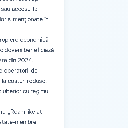
i sau accesul la
lor și menționate în
apropiere economică
moldoveni beneficiază
oare din 2024.
e operatorii de
 la costuri reduse.
t ulterior cu regimul
mul „Roam like at
e state-membre,