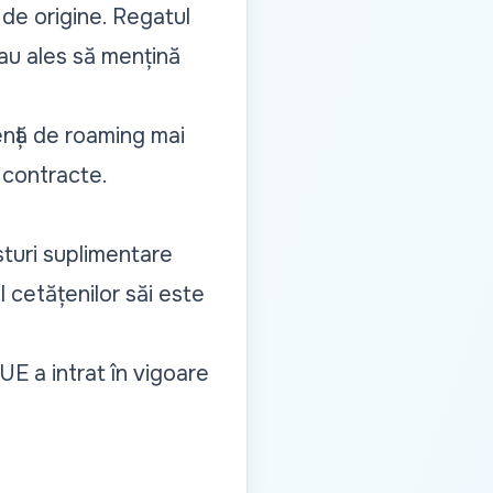
a de origine. Regatul
 au ales să mențină
ență de roaming mai
n contracte.
sturi suplimentare
 cetățenilor săi este
E a intrat în vigoare