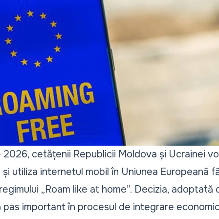
e 2026, cetățenii Republicii Moldova și Ucrainei v
e și utiliza internetul mobil în Uniunea Europeană f
 regimului
„Roam like at home”
. Decizia, adoptată d
 pas important în procesul de integrare economică 