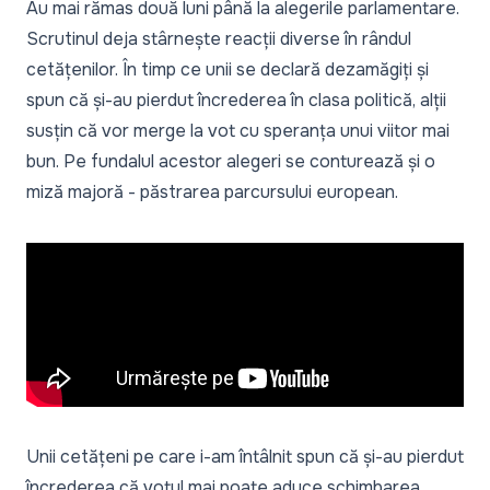
Au mai rămas două luni până la alegerile parlamentare.
Scrutinul deja stârnește reacții diverse în rândul
cetățenilor. În timp ce unii se declară dezamăgiți și
spun că și-au pierdut încrederea în clasa politică, alții
susțin că vor merge la vot cu speranța unui viitor mai
bun. Pe fundalul acestor alegeri se conturează și o
miză majoră - păstrarea parcursului european.
Unii cetățeni pe care i-am întâlnit spun că și-au pierdut
încrederea că votul mai poate aduce schimbarea.