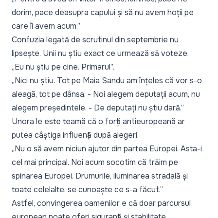
dorim, pace deasupra capului și să nu avem hoții pe
care îi avem acum.”
Confuzia legată de scrutinul din septembrie nu
lipsește. Unii nu știu exact ce urmează să voteze.
„Eu nu știu pe cine. Primarul”.
„Nici nu știu. Tot pe Maia Sandu am înțeles că vor s-o
aleagă, tot pe dânsa. - Noi alegem deputații acum, nu
alegem președintele. - De deputați nu știu dară.”
Unora le este teamă că o forță antieuropeană ar
putea câștiga influență după alegeri.
„Nu o să avem niciun ajutor din partea Europei. Asta-i
cel mai principal. Noi acum socotim că trăim pe
spinarea Europei. Drumurile, iluminarea stradală și
toate celelalte, se cunoaște ce s-a făcut.”
Astfel, convingerea oamenilor e că doar parcursul
european poate oferi siguranță și stabilitate.