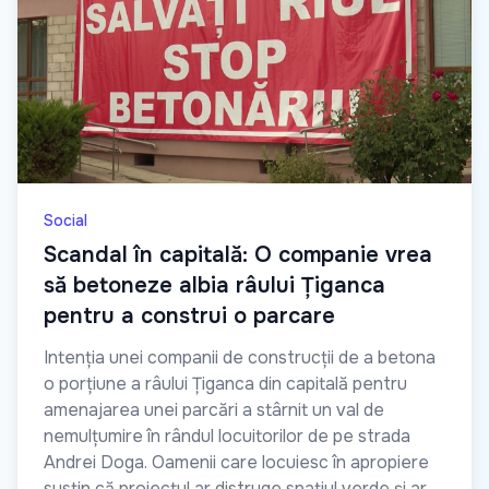
Social
Scandal în capitală: O companie vrea
să betoneze albia râului Țiganca
pentru a construi o parcare
Intenția unei companii de construcții de a betona
o porțiune a râului Țiganca din capitală pentru
amenajarea unei parcări a stârnit un val de
nemulțumire în rândul locuitorilor de pe strada
Andrei Doga. Oamenii care locuiesc în apropiere
susțin că proiectul ar distruge spațiul verde și ar