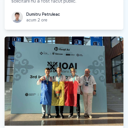
solicitării nu a fost făcut public.
Dumitru Petruleac
Dumitru Petruleac
acum 2 ore