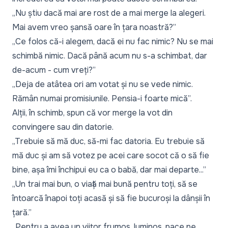
„Nu știu dacă mai are rost de a mai merge la alegeri.
Mai avem vreo șansă oare în țara noastră?”
„Ce folos că-i alegem, dacă ei nu fac nimic? Nu se mai
schimbă nimic. Dacă până acum nu s-a schimbat, dar
de-acum - cum vreți?”
„Deja de atâtea ori am votat și nu se vede nimic.
Rămân numai promisiunile. Pensia-i foarte mică”.
Alții, în schimb, spun că vor merge la vot din
convingere sau din datorie.
„Trebuie să mă duc, să-mi fac datoria. Eu trebuie să
mă duc și am să votez pe acei care socot că o să fie
bine, așa îmi închipui eu ca o babă, dar mai departe...”
„Un trai mai bun, o viață mai bună pentru toți, să se
întoarcă înapoi toți acasă și să fie bucuroși la dânșii în
țară.”
„Pentru a avea un viitor frumos, luminos, pace ne