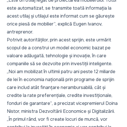
„Este un utilaj legat de proiectarea mobilierului. Totul
este automatizat, se transmite toată informația la
acest utilaj și utilajul este informat cum se găurește
orice piesă de mobilier”
, explică Eugen Ivanov,
antreprenor.
Potrivit autorităților, prin acest sprijin, este urmărit
scopul de a construi un model economic bazat pe
valoare adăugată, tehnologie și inovație, în care
companiile să se dezvolte prin investiții inteligente.
„Noi am mobilizat în ultimii patru ani peste 12 miliarde
de lei în economia națională prin programe de sprijin
care includ atât finanțare nerambursabilă, cât și
credite la rate preferențiale, credite investiționale,
fonduri de garantare”
, a precizat vicepremierul Doina
Nistor, ministra Dezvoltării Economice și Digitalizării.
„În primul rând, vor fi create locuri de muncă, vor