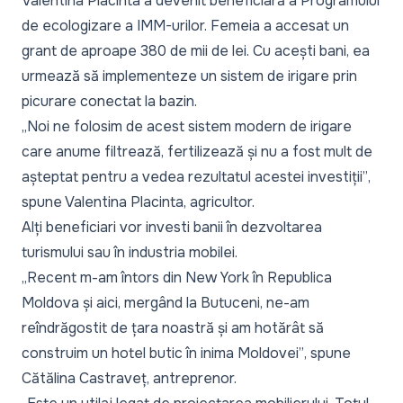
Valentina Placinta a devenit beneficiară a Programului
de ecologizare a IMM-urilor. Femeia a accesat un
grant de aproape 380 de mii de lei. Cu acești bani, ea
urmează să implementeze un sistem de irigare prin
picurare conectat la bazin.
„Noi ne folosim de acest sistem modern de irigare
care anume filtrează, fertilizează și nu a fost mult de
așteptat pentru a vedea rezultatul acestei investiții”
,
spune Valentina Placinta, agricultor.
Alți beneficiari vor investi banii în dezvoltarea
turismului sau în industria mobilei.
„Recent m-am întors din New York în Republica
Moldova și aici, mergând la Butuceni, ne-am
reîndrăgostit de țara noastră și am hotărât să
construim un hotel butic în inima Moldovei”
, spune
Cătălina Castraveț, antreprenor.