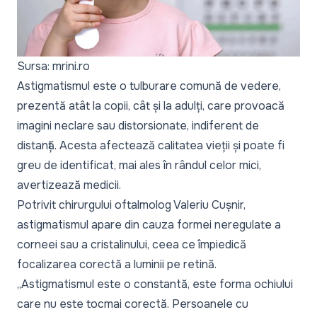
Sursa: mrini.ro
Astigmatismul este o tulburare comună de vedere,
prezentă atât la copii, cât și la adulți, care provoacă
imagini neclare sau distorsionate, indiferent de
distanță. Acesta afectează calitatea vieții și poate fi
greu de identificat, mai ales în rândul celor mici,
avertizează medicii.
Potrivit chirurgului oftalmolog Valeriu Cușnir,
astigmatismul apare din cauza formei neregulate a
corneei sau a cristalinului, ceea ce împiedică
focalizarea corectă a luminii pe retină.
„Astigmatismul este o constantă, este forma ochiului
care nu este tocmai corectă. Persoanele cu