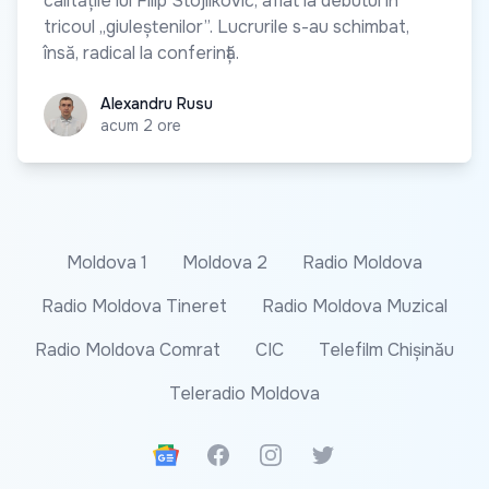
calitățile lui Filip Stojilković, aflat la debutul în
tricoul „giuleștenilor”. Lucrurile s-au schimbat,
însă, radical la conferință.
Alexandru Rusu
Alexandru Rusu
acum 2 ore
Moldova 1
Moldova 2
Radio Moldova
Radio Moldova Tineret
Radio Moldova Muzical
Radio Moldova Comrat
CIC
Telefilm Chișinău
Teleradio Moldova
Google News
Facebook
Instagram
Twitter