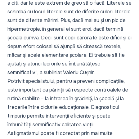
a citi, dar le este extrem de greu să o facă. Literele se
schimbă cu locul, literele sunt de diferite culori, literele
sunt de diferite mărimi. Plus, dacă mai au și un pic de
hipermetropie, în general ei sunt eroi, dacă termină
școala cumva. Deci, sunt copii cărora le este dificil și ei
depun efort colosal să ajungă să citească textele,
măcar și acele elementare școlare. Ei trebuie să fie
ajutați și atunci lucrurile se îmbunătățesc
semnificativ”
, a subliniat Valeriu Cușnir.
Potrivit specialistului, pentru a preveni complicațiile,
este important ca părinții să respecte controalele de
rutină stabilite – la intrarea în grădiniță, la școală și la
trecerile între ciclurile educaționale. Diagnosticul
timpuriu permite intervenții eficiente și poate
îmbunătăți semnificativ calitatea vieții.
Astigmatismul poate fi corectat prin mai multe