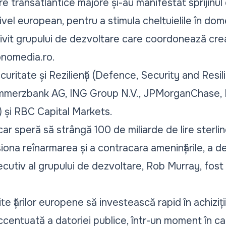
iare transatlantice majore și-au manifestat sprijinu
vel european, pentru a stimula cheltuielile în domen
rivit grupului de dezvoltare care coordonează cre
nomedia.ro
.
uritate și Reziliență (Defence, Security and Res
ommerzbank AG, ING Group N.V., JPMorganChase,
și RBC Capital Markets.
car speră să strângă 100 de miliarde de lire sterlin
iona reînarmarea și a contracara amenințările, a dec
ecutiv al grupului de dezvoltare, Rob Murray, fost ș
e țărilor europene să investească rapid în achiziți
centuată a datoriei publice, într-un moment în c