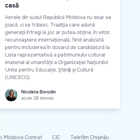
casă
Horele din sudul Republicii Moldova nu doar se
joacă, ci se trăiesc. Tradiția care adună
generații întregi la joc ar putea obține, în viitor,
recunoaștere internațională, fiind analizată
pentru includerea în dosarul de candidatură la
Lista reprezentativă a patrimoniului cultural
imaterial al umanității a Organizației Națiunilor
Unite pentru Educație, Știință și Cultură
(UNESCO).
Nicoleta Borodin
Nicoleta Borodin
acum 38 minute
o Moldova Comrat
CIC
Telefilm Chișinău