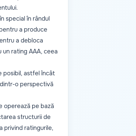
ntului.
n special în rândul
e pentru a produce
pentru a debloca
u un rating AAA, ceea
osibil, astfel încât
 dintr-o perspectivă
are operează pe bază
ctarea structurii de
a privind ratingurile,