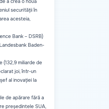
l de a crea o nouă
iul securității în
area acesteia,
ilience Bank – DSRB)
 Landesbank Baden-
e (132,9 miliarde de
larat joi, într-un
ef al inovației la
ile de apărare fără a
are președintele SUA,