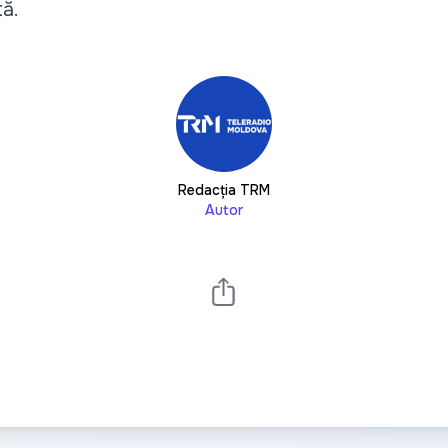
tă.
Redacția TRM
Autor