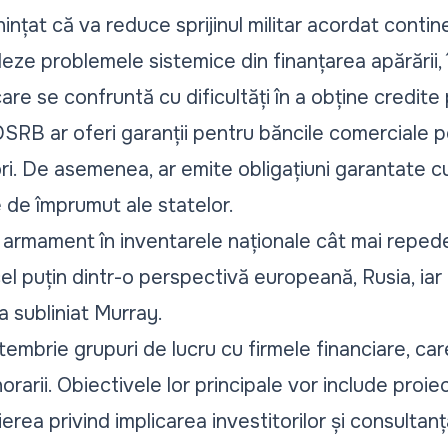
țat că va reduce sprijinul militar acordat contine
e problemele sistemice din finanțarea apărării, î
care se confruntă cu dificultăți în a obține credit
SRB ar oferi garanții pentru băncile comerciale 
ori. De asemenea, ar emite obligațiuni garantate c
 de împrumut ale statelor.
rmament în inventarele naționale cât mai repede p
el puțin dintr-o perspectivă europeană, Rusia, iar
 a subliniat Murray.
tembrie grupuri de lucru cu firmele financiare, c
orarii. Obiectivele lor principale vor include proie
lierea privind implicarea investitorilor și consultanț