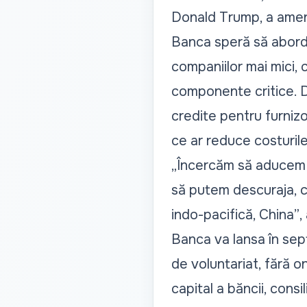
Donald Trump, a amenin
Banca speră să abordez
companiilor mai mici, 
componente critice. D
credite pentru furniz
ce ar reduce costurile
„Încercăm să aducem a
să putem descuraja, c
indo-pacifică, China”
,
Banca va lansa în sep
de voluntariat, fără on
capital a băncii, consi