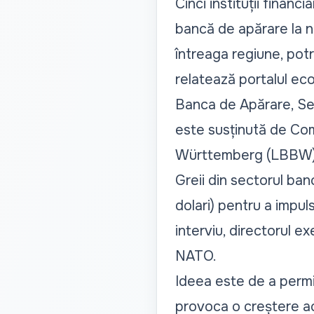
Cinci instituții financ
bancă de apărare la ni
întreaga regiune, pot
relatează portalul
eco
Banca de Apărare, Sec
este susținută de C
Württemberg (LBBW) 
Greii din sectorul ban
dolari) pentru a impuls
interviu, directorul ex
NATO.
Ideea este de a permit
provoca o creștere ac