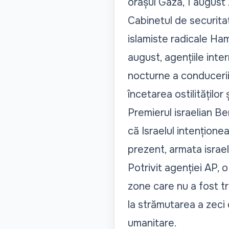
orașul Gaza, 1 august
Cabinetul de securitat
islamiste radicale Ham
august, agențiile inte
nocturne a conducerii 
încetarea ostilităților
Premierul israelian B
că Israelul intenționea
prezent, armata israel
Potrivit agenției AP, 
zone care nu a fost t
la strămutarea a zeci 
umanitare.