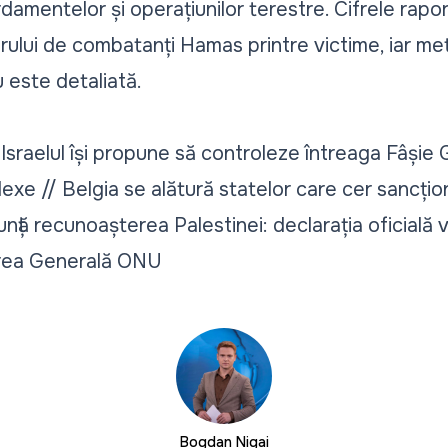
rdamentelor și operațiunilor terestre. Cifrele rapor
rului de combatanți Hamas printre victime, iar m
 este detaliată.
sraelul își propune să controleze întreaga Fâșie
xe // Belgia se alătură statelor care cer sancțion
ă recunoașterea Palestinei: declarația oficială va
area Generală ONU
Bogdan Nigai