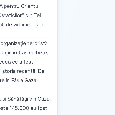
UA pentru Orientul
staticilor” din Tel
ță de victime – și a
rganizație teroristă
anții au tras rachete,
n ceea ce a fost
 istoria recentă. De
e în Fâșia Gaza.
lui Sănătății din Gaza,
peste 145.000 au fost