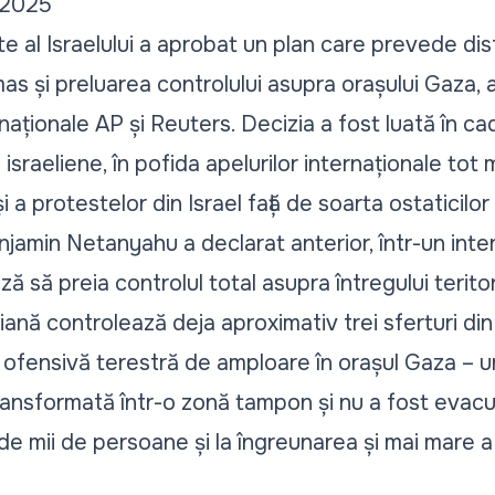
 2025
e al Israelului a aprobat un plan care prevede dis
as și preluarea controlului asupra orașului Gaza, a
rnaționale
AP
și
Reuters.
Decizia a fost luată în cad
israeliene, în pofida apelurilor internaționale tot 
 și a protestelor din Israel față de soarta ostaticil
enjamin Netanyahu a declarat anterior, într-un int
ză să preia controlul total asupra întregului teritor
iană controlează deja aproximativ trei sferturi din
o ofensivă terestră de amploare în orașul Gaza – u
ransformată într-o zonă tampon și nu a fost evac
de mii de persoane și la îngreunarea și mai mare a 