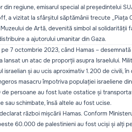
or din regiune, emisarul special al președintelui S
f, a vizitat la sfârșitul săptămânii trecute „Piața O
Muzeului de Artă, devenită simbol al solidarității fa
stribuire a ajutorului umanitar din Gaza.
at pe 7 octombrie 2023, când Hamas – desemnată o
lansat un atac de proporții asupra Israelului. Milit
l israelian și au ucis aproximativ 1.200 de civili, î
geros masacru împotriva populației israeliene din
e persoane au fost luate ostatice și transportat
e sau schimbate, însă altele au fost ucise.
 declarat război mișcării Hamas. Conform Ministeru
ste 60.000 de palestinieni au fost uciși și alți 