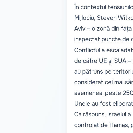
În contextul tensiunil
Mijlociu, Steven Witkof
Aviv – o zonă din fața 
inspectat puncte de di
Conflictul a escalad
de către UE și SUA – a 
au pătruns pe teritoriu
considerat cel mai sân
asemenea, peste 250 d
Unele au fost eliberat
Ca răspuns, Israelul a
controlat de Hamas, pe