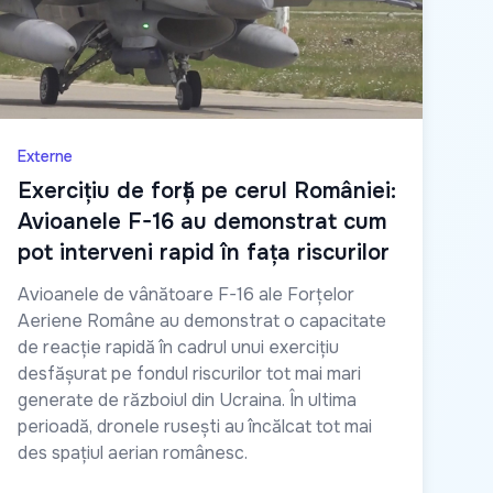
Externe
Exercițiu de forță pe cerul României:
Avioanele F-16 au demonstrat cum
pot interveni rapid în fața riscurilor
Avioanele de vânătoare F-16 ale Forțelor
Aeriene Române au demonstrat o capacitate
de reacție rapidă în cadrul unui exercițiu
desfășurat pe fondul riscurilor tot mai mari
generate de războiul din Ucraina. În ultima
perioadă, dronele rusești au încălcat tot mai
des spațiul aerian românesc.