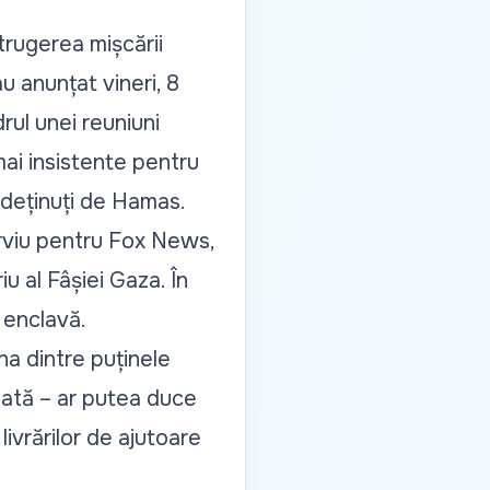
trugerea mișcării
u anunțat vineri, 8
rul unei reuniuni
mai insistente pentru
or deținuți de Hamas.
erviu pentru Fox News,
iu al Fâșiei Gaza. În
 enclavă.
na dintre puținele
uată – ar putea duce
livrărilor de ajutoare