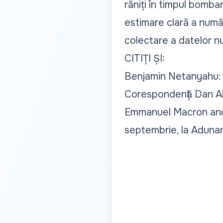
răniți în timpul bomba
estimare clară a numă
colectare a datelor nu
CITIȚI ȘI:
Benjamin Netanyahu: I
Corespondență Dan Ale
Emmanuel Macron anunț
septembrie, la Adun