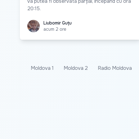
va putea fi observată parțial, începând cu ora
20:15.
Liubomir Guțu
Liubomir Guțu
acum 2 ore
Moldova 1
Moldova 2
Radio Moldova