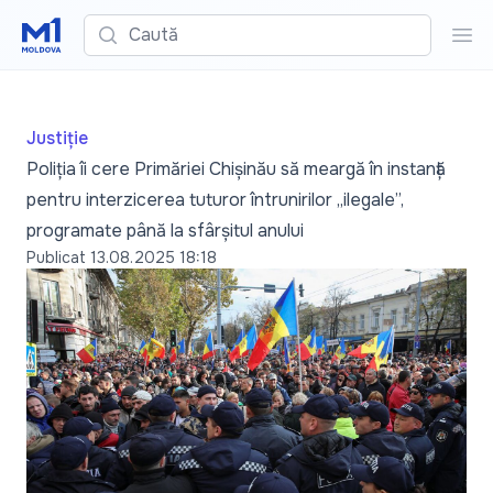
Caută
Cau
Justiție
Poliția îi cere Primăriei Chișinău să meargă în instanță
pentru interzicerea tuturor întrunirilor „ilegale”,
programate până la sfârșitul anului
Publicat
13.08.2025 18:18