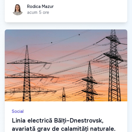
Rodica Mazur
Rodica Mazur
acum 5 ore
Social
Linia electrică Bălți–Dnestrovsk,
avariată grav de calamități naturale.