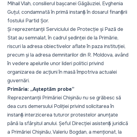
Mihail Vlah, consilierul bașcanei Găgăuziei, Evghenia
Guțul, condamnată în primă instanță în dosarul finanțării
fostului Partid Șor.
Și reprezentanții Serviciului de Protecție și Pază de
Stat au semnalat, în cadrul ședinței de la Primărie,
riscuri la adresa obiectivelor aflate în paza instituției,
precum și la adresa demnitarilor din R. Moldova, având
în vedere apelurile unor lideri politici privind
organizarea de acțiuni în masă împotriva actualei
guvernări.
Primăria: „Așteptăm probe”
Reprezentanții Primăriei Chișinău nu se grăbesc să
dea curs demersului Poliției privind solicitarea în
instanță interzicerea tuturor protestelor anunțate
până la sfârșitul anului. Șeful Direcției asistență juridică
a Primăriei Chișinău, Valeriu Bogdan, a menționat, la