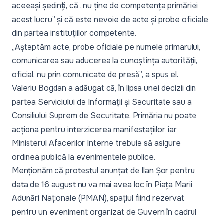
aceeași ședință, că
„nu ține de competența primăriei
acest lucru”
și că este nevoie de acte și probe oficiale
din partea instituțiilor competente.
„Așteptăm acte, probe oficiale pe numele primarului,
comunicarea sau aducerea la cunoștința autorității,
oficial, nu prin comunicate de presă”,
a spus el.
Valeriu Bogdan a adăugat că, în lipsa unei decizii din
partea Serviciului de Informații și Securitate sau a
Consiliului Suprem de Securitate, Primăria nu poate
acționa pentru interzicerea manifestațiilor, iar
Ministerul Afacerilor Interne trebuie să asigure
ordinea publică la evenimentele publice.
Menționăm că
protestul anunțat de Ilan Șor pentru
data de 16 august
nu va mai avea loc în Piața Marii
Adunări Naționale (PMAN), spațiul fiind rezervat
pentru un eveniment organizat de Guvern în cadrul