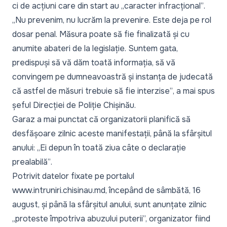
ci de acțiuni care din start au
„caracter infracțional”
.
„Nu prevenim, nu lucrăm la prevenire. Este deja pe rol
dosar penal. Măsura poate să fie finalizată și cu
anumite abateri de la legislație. Suntem gata,
predispuși să vă dăm toată informația, să vă
convingem pe dumneavoastră și instanța de judecată
că astfel de măsuri trebuie să fie interzise”
, a mai spus
șeful Direcției de Poliție Chișinău.
Garaz a mai punctat că organizatorii planifică să
desfășoare zilnic aceste manifestații, până la sfârșitul
anului:
„Ei depun în toată ziua câte o declarație
prealabilă”
.
Potrivit datelor fixate pe portalul
www.intruniri.chisinau.md
, începând de sâmbătă, 16
august, și până la sfârșitul anului, sunt anunțate zilnic
„proteste împotriva abuzului puterii”,
organizator fiind