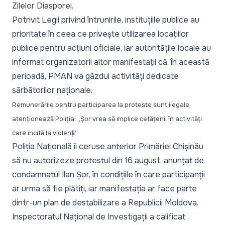
Zilelor Diasporei.
Potrivit Legii privind întrunirile, instituțiile publice au
prioritate în ceea ce privește utilizarea locațiilor
publice pentru acțiuni oficiale, iar autoritățile locale au
informat organizatorii altor manifestații că, în această
perioadă, PMAN va găzdui activități dedicate
sărbătorilor naționale.
Remunerările pentru participarea la proteste sunt ilegale,
atenționează Poliția: „Șor vrea să implice cetățenii în activități
care incită la violență”
Poliția Națională îi ceruse anterior Primăriei Chișinău
să nu autorizeze protestul din 16 august, anunțat de
condamnatul Ilan Șor, în condițiile în care participanții
ar urma să fie plătiți, iar manifestația ar face parte
dintr-un plan de destabilizare a Republicii Moldova.
Inspectoratul Național de Investigații a calificat