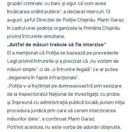
grupări criminale, cu bani, și sigur că vom avea
încălcarea ordinii publice”,
a declarat miercuri, 13
august, șeful Direcției de Poliție Chișinău, Marin Garaz,
în cadrul unei ședințe organizate la Primăria Chișinău
privind întrunirile simultane.
„Astfel de măsuri trebuie să fie interzise”
El a menționat că Poliția se bazează pe prevederile
Legii privind întrunirile și a precizat că
„nu vorbim de
măsuri simple”,
ci de
„o întrunire ilegală”
ce ar putea
„degenera în fapte infracționale”
.
„Poliția v-a înștiințat pe dumneavoastră prin sesizare
de la Inspectoratul Național de Investigații, cu probe,
și, împreună cu administrația publică locală, putem iniția
procedura juridică prin care să cerem interzicerea
măsurilor date”
, a continuat Marin Garaz.
Potrivit acestuia, nu este vorba de adunări obișnuite,