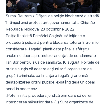
Sursa: Reuters / Ofițerii de poliție blochează o stradă
în timpul unui protest antiguvernamental la Chișinău,
Republica Moldova, 23 octombrie 2022
Poliția îi solicită Primăriei Chișinău să inițieze o
procedură judiciară pentru blocarea tuturor întrunirilor
considerate „ilegale”, planificate până la sfârșitul
anului, nu doar a protestului anunțat de condamnatul
Ilan Șor pentru ziua de sâmbătă, 16 august. Forțele de
ordine susțin că aceste acțiuni ar fi organizate de
grupări criminale, cu finanțare ilegală, și ar urmări
destabilizarea ordinii publice, existând deja un dosar
penal în acest caz.
„Putem iniția procedura juridică prin care să cerem
interzicerea măsurilor date. (...) Sunt organizate de