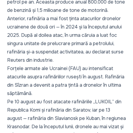
petrol pe an. Aceasta produce anual 800.000 de tone
de benzină și 1,5 milioane de tone de motorină.
Anterior, rafinăria a mai fost ținta atacurilor dronelor
ucrainene de două ori — în 2024 și la începutul anului
2025. După al doilea atac, în urma căruia a luat foc
singura unitate de prelucrare primară a petrolului,
rafinăria și-a suspendat activitatea, au declarat surse
Reuters din industrie.
Forțele armate ale Ucrainei (FAU) au intensificat
atacurile asupra rafinăriilor rusești în august. Rafinăria
din Sîzran a devenit a patra țintă a dronelor în ultima
săptămână.
Pe 10 august au fost atacate rafinăriile „LUKOIL” din
Republica Komi și rafinăria din Saratov, iar pe 13
august — rafinăria din Slavianosk pe Kuban, în regiunea
Krasnodar. De la începutul lunii, dronele au mai vizat și