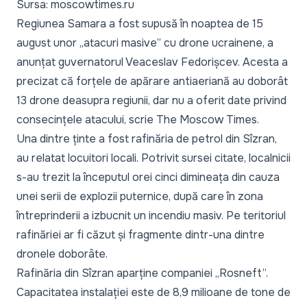
Sursa: moscowtimes.ru
Regiunea Samara a fost supusă în noaptea de 15
august unor „atacuri masive” cu drone ucrainene, a
anunțat guvernatorul Veaceslav Fedorișcev. Acesta a
precizat că forțele de apărare antiaeriană au doborât
13 drone deasupra regiunii, dar nu a oferit date privind
consecințele atacului, scrie
The Moscow Times
.
Una dintre ținte a fost rafinăria de petrol din Sîzran,
au relatat locuitori locali. Potrivit sursei citate, localnicii
s-au trezit la începutul orei cinci dimineața din cauza
unei serii de explozii puternice, după care în zona
întreprinderii a izbucnit un incendiu masiv. Pe teritoriul
rafinăriei ar fi căzut și fragmente dintr-una dintre
dronele doborâte.
Rafinăria din Sîzran aparține companiei „Rosneft”.
Capacitatea instalației este de 8,9 milioane de tone de