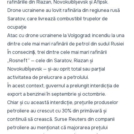
rafinăriile din Riazan, Novokuibîșevsk și Afipsk.
Drone ucrainene au lovit rafinăria din regiunea rusă
Saratov, care livrează combustibil trupelor de
ocupație
Atac cu drone ucrainene la Volgograd: incendiu la una
dintre cele mai mari rafinării de petrol din sudul Rusiei
În consecință, trei dintre cele mai mari rafinării
„Rosneft” — cele din Saratov, Riazan și
Novokuibîșevsk — și-au oprit total sau parțial
activitatea de prelucrare a petrolului.
În acest context, guvernul a prelungit interdicția de
export a benzinei în septembrie și octombrie.
Chiar și cu această interdicție, prețurile produselor
petroliere au crescut cu 30% din primăvară și
continuă să crească. Surse Reuters din companii
petroliere au menționat că majorarea prețului