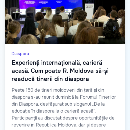
Diaspora
Experiență internațională, carieră
acasă. Cum poate R. Moldova să-și
readucă tinerii din diaspora
Peste 150 de tineri moldoveni din țară și din
diaspora s-au reunit duminică la Forumul Tinerilor
din Diaspora, desfășurat sub sloganul „De la
educație în diaspora la o carieră acasă”.
Participanții au discutat despre oportunitățile de
revenire în Republica Moldova, dar și despre