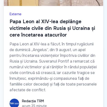
Externe
Papa Leon al XIV-lea deplânge
victimele civile din Rusia și Ucraina și
cere încetarea atacurilor
Papa Leon al XIV-lea a făcut, în timpul rugăciunii
de duminică „Angelus”, din 9 august, un apel
pentru încetarea violențelor împotriva civililor din
Rusia și Ucraina. Suveranul Pontif a remarcat că
numărul victimelor și al răniților în rândul populației
civile continuă să crească, iar cazurile tragice se
înmulțesc, exprimându-și compasiunea față de
familiile celor decedați și față de toate persoanele
afectate de conflict.
Redacția TRM
Redacția TRM
acum 35 minute