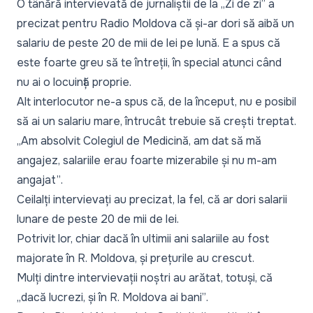
O tânără intervievată de jurnaliștii de la
„Zi de zi”
a
precizat pentru Radio Moldova că și-ar dori să aibă un
salariu de peste 20 de mii de lei pe lună. E a spus că
este foarte greu să te întreții, în special atunci când
nu ai o locuință proprie.
Alt interlocutor ne-a spus că, de la început, nu e posibil
să ai un salariu mare, întrucât trebuie să crești treptat.
„Am absolvit Colegiul de Medicină, am dat să mă
angajez, salariile erau foarte mizerabile și nu m-am
angajat”
.
Ceilalți intervievați au precizat, la fel, că ar dori salarii
lunare de peste 20 de mii de lei.
Potrivit lor, chiar dacă în ultimii ani salariile au fost
majorate în R. Moldova, și prețurile au crescut.
Mulți dintre intervievații noștri au arătat, totuși, că
„dacă lucrezi, și în R. Moldova ai bani”
.