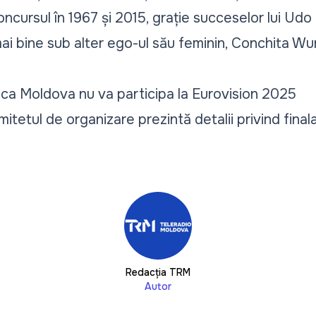
oncursul în 1967 și 2015, grație succeselor lui Ud
i bine sub alter ego-ul său feminin, Conchita Wur
a Moldova nu va participa la Eurovision 2025
tetul de organizare prezintă detalii privind final
Redacția TRM
Autor