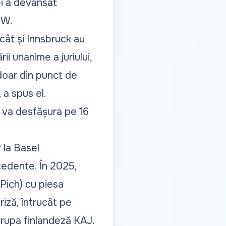
ei a devansat
W.
cât și Innsbruck au
i unanime a juriului,
doar din punct de
 a spus el.
e va desfășura pe 16
 la Basel
ecedente. În 2025,
 Pich) cu piesa
iză, întrucât pe
 trupa finlandeză KAJ.