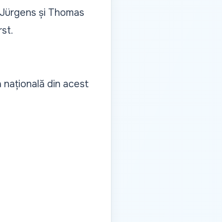
o Jürgens și Thomas
st.
a națională din acest