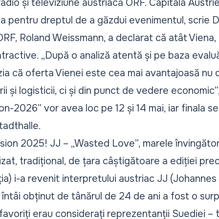
adio și televiziune austriacă ORF. Capitala Austri
ia pentru dreptul de a găzdui evenimentul, scrie
D
 ORF, Roland Weissmann, a declarat că atât Viena, 
active. „După o analiză atentă și pe baza evaluări
zia că oferta Vienei este cea mai avantajoasă nu 
ii și logisticii, ci și din punct de vedere economic”,
on-2026” vor avea loc pe 12 și 14 mai, iar finala s
tadthalle.
ision 2025! JJ – „Wasted Love”, marele învingător
at, tradițional, de țara câștigătoare a ediției pr
ția) i-a revenit interpretului austriac JJ (Johannes
ntâi obținut de tânărul de 24 de ani a fost o surpr
favoriți erau considerați reprezentanții Suediei –