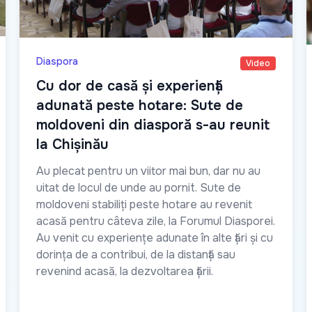
Diaspora
Video
Cu dor de casă și experiență
adunată peste hotare: Sute de
moldoveni din diasporă s-au reunit
la Chișinău
Au plecat pentru un viitor mai bun, dar nu au
uitat de locul de unde au pornit. Sute de
moldoveni stabiliți peste hotare au revenit
acasă pentru câteva zile, la Forumul Diasporei.
Au venit cu experiențe adunate în alte țări și cu
dorința de a contribui, de la distanță sau
revenind acasă, la dezvoltarea țării.