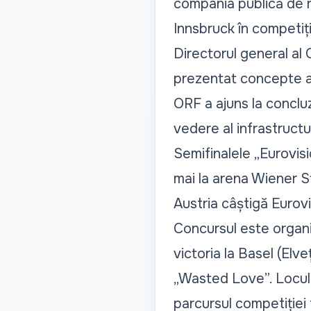
compania publică de r
Innsbruck în competiț
Directorul general al
prezentat concepte atr
ORF a ajuns la conclu
vedere al infrastructur
Semifinalele „Eurovisi
mai la arena Wiener S
Austria câștigă Eurov
Concursul este organiz
victoria la Basel (Elve
„Wasted Love”. Locul î
parcursul competiției 