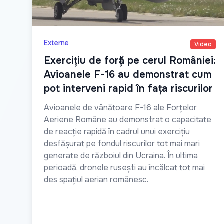
Externe
Video
Exercițiu de forță pe cerul României:
Avioanele F-16 au demonstrat cum
pot interveni rapid în fața riscurilor
Avioanele de vânătoare F-16 ale Forțelor
Aeriene Române au demonstrat o capacitate
de reacție rapidă în cadrul unui exercițiu
desfășurat pe fondul riscurilor tot mai mari
generate de războiul din Ucraina. În ultima
perioadă, dronele rusești au încălcat tot mai
des spațiul aerian românesc.