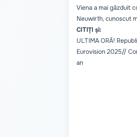
Viena a mai găzduit c
Neuwirth, cunoscut ma
CITIȚI și:
ULTIMA ORĂ! Republic
Eurovision 2025// Comi
an