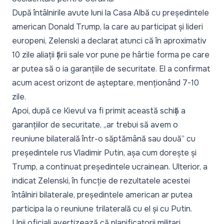
După întâlnirile avute luni la Casa Albă cu președintele
american Donald Trump
, la care au participat și lideri
europeni, Zelenski a declarat atunci că în aproximativ
10 zile aliații țării sale vor pune pe hârtie forma pe care
ar putea să o ia garanțiile de securitate. El a confirmat
acum acest orizont de așteptare, menționând 7-10
zile.
Apoi, după ce Kievul va fi primit această schiță a
garanțiilor de securitate,
„ar trebui să avem o
reuniune bilaterală într-o săptămână sau două”
cu
președintele rus Vladimir Putin, așa cum dorește și
Trump, a continuat președintele ucrainean. Ulterior, a
indicat Zelenski, în funcție de rezultatele acestei
întâlniri bilaterale, președintele american ar putea
participa la o reuniune trilaterală cu el și cu Putin.
Unii oficiali avertizează că planificatorii militari