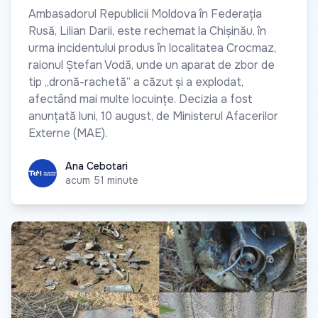
Ambasadorul Republicii Moldova în Federația
Rusă, Lilian Darii, este rechemat la Chișinău, în
urma incidentului produs în localitatea Crocmaz,
raionul Ștefan Vodă, unde un aparat de zbor de
tip „dronă-rachetă” a căzut și a explodat,
afectând mai multe locuințe. Decizia a fost
anunțată luni, 10 august, de Ministerul Afacerilor
Externe (MAE).
Ana Cebotari
Ana Cebotari
acum 51 minute