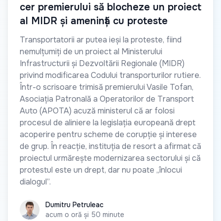
cer premierului să blocheze un proiect
al MIDR și amenință cu proteste
Transportatorii ar putea ieși la proteste, fiind
nemulțumiți de un proiect al Ministerului
Infrastructurii și Dezvoltării Regionale (MIDR)
privind modificarea Codului transporturilor rutiere.
Într-o scrisoare trimisă premierului Vasile Tofan,
Asociația Patronală a Operatorilor de Transport
Auto (APOTA) acuză ministerul că ar folosi
procesul de aliniere la legislația europeană drept
acoperire pentru scheme de corupție și interese
de grup. În reacție, instituția de resort a afirmat că
proiectul urmărește modernizarea sectorului și că
protestul este un drept, dar nu poate „înlocui
dialogul”.
Dumitru Petruleac
Dumitru Petruleac
acum o oră și 50 minute