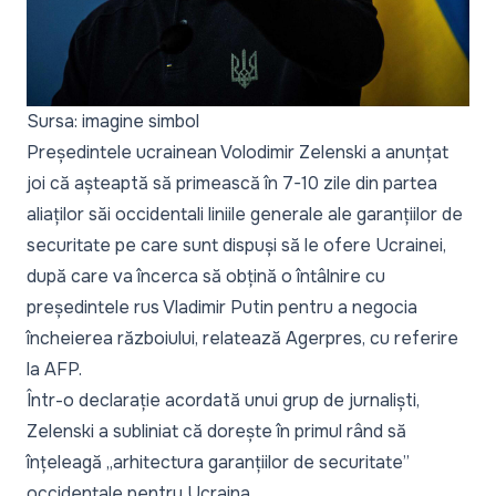
Sursa: imagine simbol
Președintele ucrainean Volodimir Zelenski a anunțat
joi că așteaptă să primească în 7-10 zile din partea
aliaților săi occidentali liniile generale ale garanțiilor de
securitate pe care sunt dispuși să le ofere Ucrainei,
după care va încerca să obțină o întâlnire cu
președintele rus Vladimir Putin pentru a negocia
încheierea războiului, relatează
Agerpres
, cu referire
la AFP.
Într-o declarație acordată unui grup de jurnaliști,
Zelenski a subliniat că dorește în primul rând să
înțeleagă
„arhitectura garanțiilor de securitate”
occidentale pentru Ucraina.