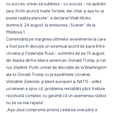
cu succes, vreau să subliniez - cu succes - ne apărăm
țara. Putin aruncă toate forțele, dar chiar și așa nu-și
poate realiza planurile”
, a declarat Vitali Kliciko
duminică, 24 august, la emisiunea
„Scaner” de la
Moldova 1
.
Comentând pe marginea ultimelor evenimente la care
a fost pus în discuție un eventual acord de pace între
Ucraina și Federația Rusă – summitul de pe 15 august
din Alaska dintre liderul american, Donald Trump, și cel
rus, Vladimir Putin, urmat de discuțiile de la Washington
ale lui Donald Trump cu președintele Ucrainei,
Volodimir Zelenski, și liderii europeni și NATO - edilul
ucrainean a spus că
„problema restabilirii păcii trebuie
rezolvată complex, cu garanții că un asemenea război
nu se va mai repeta”
.
„Așa-zisul compromis privind cedarea unei părți a