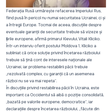
Federația Rusă urmărește refacerea Imperiului Rus,
fiind pusă în pericol nu numai securitatea Ucrainei, ci și
a întregii Europe. Tocmai de aceea, discuțiile despre
eventuale garanții de securitate trebuie să vizeze și
țările europene, afirmă primarul Kievului, Vitali Kliciko.
Într-un interviu oferit postului Moldova 1, Kliciko a
subliniat că orice soluție privind încetarea războiului
trebuie să țină cont de interesele naționale ale
Ucrainei, iar problema restabilirii păcii trebuie
„rezolvată complex, cu garanții că un asemenea
război nu se va mai repeta”
.
În discuțiile privind restabilirea păcii în Ucraina, este
important ca Occidentul să aibă o poziție consolidată,
„bazată pe valorile europene, democratice”
, iar
declarațiile despre încetarea războiului,
„făcute din