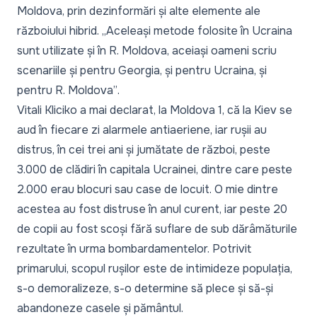
Moldova, prin dezinformări și alte elemente ale
războiului hibrid.
„Aceleași metode folosite în Ucraina
sunt utilizate și în R. Moldova, aceiași oameni scriu
scenariile și pentru Georgia, și pentru Ucraina, și
pentru R. Moldova”
.
Vitali Kliciko a mai declarat,
la Moldova 1
, că la Kiev se
aud în fiecare zi alarmele antiaeriene, iar rușii au
distrus, în cei trei ani și jumătate de război, peste
3.000 de clădiri în capitala Ucrainei, dintre care peste
2.000 erau blocuri sau case de locuit. O mie dintre
acestea au fost distruse în anul curent, iar peste 20
de copii au fost scoși fără suflare de sub dărâmăturile
rezultate în urma bombardamentelor. Potrivit
primarului, scopul rușilor este de intimideze populația,
s-o demoralizeze, s-o determine să plece și să-și
abandoneze casele și pământul.