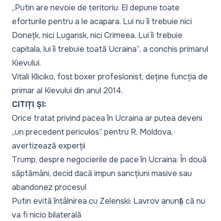
„Putin are nevoie de teritoriu. El depune toate
eforturile pentru a le acapara. Lui nu îi trebuie nici
Donețk, nici Lugansk, nici Crimeea. Lui îi trebuie
capitala, lui îi trebuie toată Ucraina”
, a conchis primarul
Kievului.
Vitali Kliciko, fost boxer profesionist, deține funcția de
primar al Kievului din anul 2014.
CITIȚI ȘI:
Orice tratat privind pacea în Ucraina ar putea deveni
„un precedent periculos” pentru R. Moldova,
avertizează experții
Trump, despre negocierile de pace în Ucraina: În două
săptămâni, decid dacă impun sancțiuni masive sau
abandonez procesul
Putin evită întâlnirea cu Zelenski: Lavrov anunță că nu
va fi nicio bilaterală