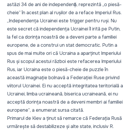
astăzi 34 de ani de independență, reprezintă
„o piesă-
cheie”
în acest plan al rușilor de a reface Imperiul Rus.
„Independența Ucrainei este trigger pentru ruși. Nu
este secret că independența Ucrainei îl irită pe Putin,
la fel ca dorința noastră de a deveni parte a familiei
europene, de a construi un stat democratic. Putin a
spus de mai multe ori că Ucraina a aparținut Imperiului
Rus și scopul acestui război este refacerea Imperiului
Rus, iar Ucraina este o piesă-cheie de puzzle în
această imaginație bolnavă a Federației Ruse privind
viitorul Ucrainei. Ei nu acceptă integritatea teritorială a
Ucrainei, limba ucraineană, biserica ucraineană, ei nu
acceptă dorința noastră de a deveni membri ai familiei
europene”
, a enumerat sursa citată.
Primarul de Kiev a ținut să remarce că Federația Rusă
urmărește să destabilizeze și alte state, inclusiv R.