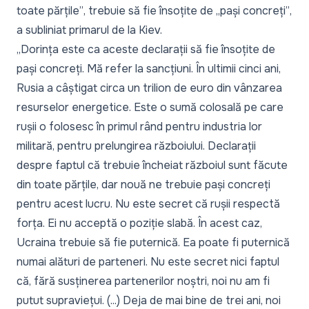
toate părțile”
, trebuie să fie însoțite de
„pași concreți”
,
a subliniat primarul de la Kiev.
„Dorința este ca aceste declarații să fie însoțite de
pași concreți. Mă refer la sancțiuni. În ultimii cinci ani,
Rusia a câștigat circa un trilion de euro din vânzarea
resurselor energetice. Este o sumă colosală pe care
rușii o folosesc în primul rând pentru industria lor
militară, pentru prelungirea războiului. Declarații
despre faptul că trebuie încheiat războiul sunt făcute
din toate părțile, dar nouă ne trebuie pași concreți
pentru acest lucru. Nu este secret că rușii respectă
forța. Ei nu acceptă o poziție slabă. În acest caz,
Ucraina trebuie să fie puternică. Ea poate fi puternică
numai alături de parteneri. Nu este secret nici faptul
că, fără susținerea partenerilor noștri, noi nu am fi
putut supraviețui. (...) Deja de mai bine de trei ani, noi